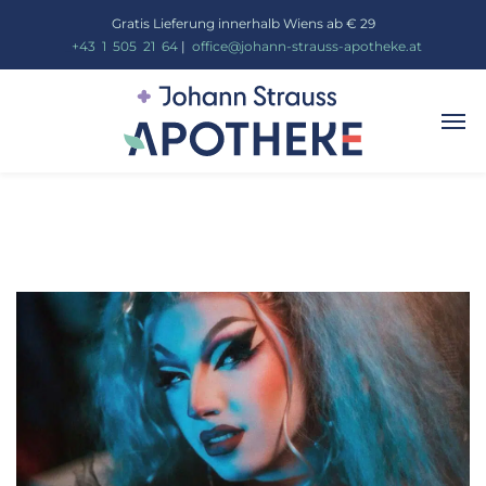
Gratis Lieferung innerhalb Wiens ab € 29
_
+43
_
1
_
505
_
21
_
64
|
_
office@johann-strauss-apotheke.at