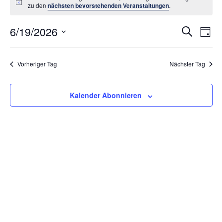
Hinweis
zu den
nächsten bevorstehenden Veranstaltungen
.
Vera
6/19/2026
Ve
Suche
Tag
An
Datum
Suc
wählen.
Na
Vorheriger Tag
Nächster Tag
und
Ansi
Kalender Abonnieren
Navi