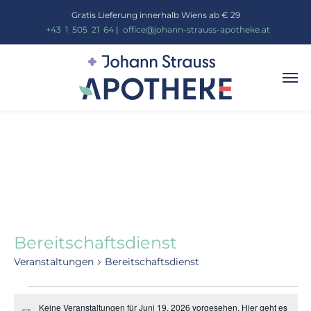
Gratis Lieferung innerhalb Wiens ab € 29
_
+43
_
1
_
505
_
21
_
64
|
_
office@johann-strauss-apotheke.at
Bereitschaftsdienst
Veranstaltungen
Bereitschaftsdienst
Keine Veranstaltungen für Juni 19, 2026 vorgesehen. Hier geht es