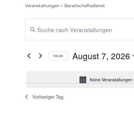
Veranstaltungen
Bereitschaftsdienst
Veranstaltungen
Bitte
Suche
Schlüsselwort
eingeben.
und
Suche
August 7, 2026
nach
Heute
Ansichten,
Veranstaltungen
Datum
Navigation
Schlüsselwort.
wählen.
Keine Veranstaltungen 
Vorheriger Tag