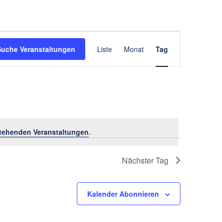
Veranstaltung
Suche Veranstaltungen
Liste
Monat
Tag
Ansichten-
Navigation
tehenden Veranstaltungen
.
Nächster Tag
Kalender Abonnieren