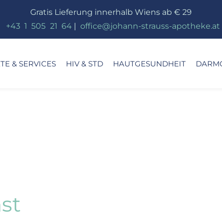
Gratis Lieferung innerhalb Wiens ab € 29
_
+43
_
1
_
505
_
21
_
64
|
_
office@johann-strauss-apotheke.at
E & SERVICES
HIV & STD
HAUTGESUNDHEIT
DARM
st