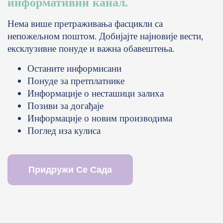
информативни канал.
Нема више претраживања фасцикли са
непожељном поштом. Добијајте најновије вести,
ексклузивне понуде и важна обавештења.
Останите информисани
Понуде за претплатнике
Информације о несташици залиха
Позиви за догађаје
Информације о новим производима
Поглед иза кулиса
Придружи Се Сада