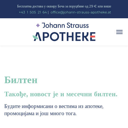
Бесплатна достава у оквиру Беча за поруџбине од 29 € или више
_
+43
_
1
_
505
_
21
_
64
|
_
office@johann-strauss-apotheke.at
Билтен
Такође, новост је и месечни билтен.
Будите информисани о вестима из апотеке,
промоцијама и још много тога.