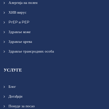
Алергија на полен
ХИВ вирус
PrEP и PEP
Здравље коже
Здравље црева
Здравље трансродних особа
УСЛУГЕ
Блог
Догађаји
Понуде за посао