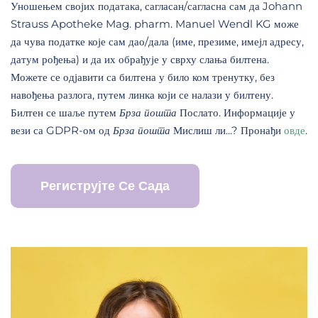
Уношењем својих података, сагласан/сагласна сам да Johann
Strauss Apotheke Mag. pharm. Manuel Wendl KG може
да чува податке које сам дао/дала (име, презиме, имејл адресу,
датум рођења) и да их обрађује у сврху слања билтена.
Можете се одјавити са билтена у било ком тренутку, без
навођења разлога, путем линка који се налази у билтену.
Билтен се шаље путем
Брза пошта
Послато. Информације у
вези са GDPR-ом од
Брза пошта
Мислиш ли...? Пронађи
овде
.
Региструјте Се Сада