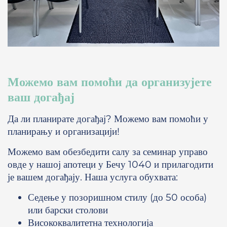
Можемо вам помоћи да организујете
ваш догађај
Да ли планирате догађај? Можемо вам помоћи у
планирању и организацији!
Можемо вам обезбедити салу за семинар управо
овде у нашој апотеци у Бечу 1040 и прилагодити
је вашем догађају. Наша услуга обухвата:
Седење у позоришном стилу (до 50 особа)
или барски столови
Висококвалитетна технологија