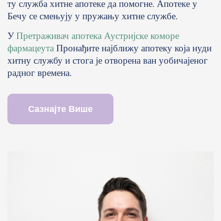
ту служба хитне апотеке да помогне. Апотеке у
Бечу се смењују у пружању хитне службе.
У
Претраживач апотека Аустријске коморе
фармацеута
Пронађите најближу апотеку која нуди
хитну службу и стога је отворена ван уобичајеног
радног времена.
Сазнајте Више