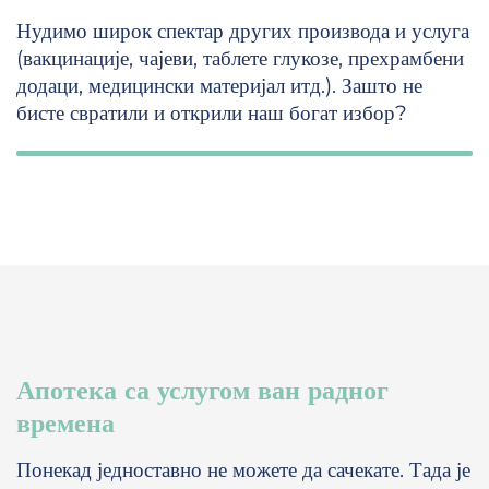
Нудимо широк спектар других производа и услуга
(вакцинације, чајеви, таблете глукозе, прехрамбени
додаци, медицински материјал итд.). Зашто не
бисте свратили и открили наш богат избор?
Апотека са услугом ван радног
времена
Понекад једноставно не можете да сачекате. Тада је