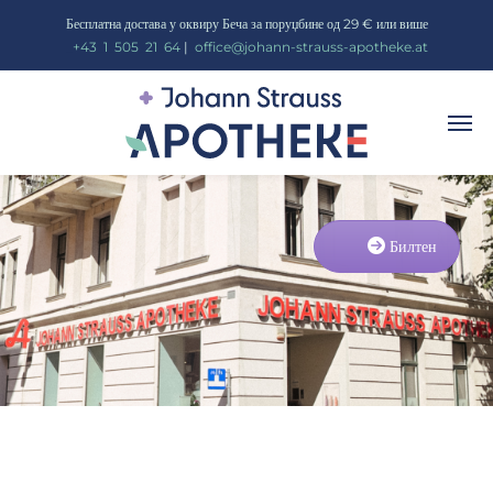
Бесплатна достава у оквиру Беча за поруџбине од 29 € или више
_
+43
_
1
_
505
_
21
_
64
|
_
office@johann-strauss-apotheke.at
Билтен