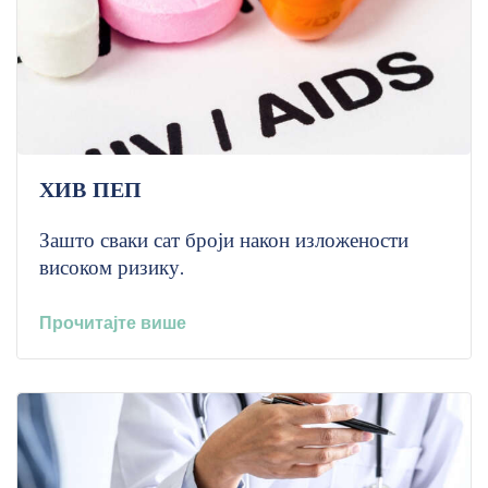
ХИВ ПЕП
Зашто сваки сат броји након изложености
високом ризику.
Прочитајте више