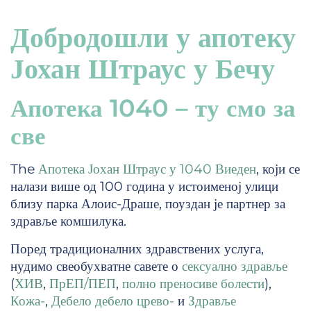
Добродошли у апотеку
Јохан Штраус у Бечу
Апотека 1040 – ту смо за
све
The
Апотека Јохан Штраус у 1040 Виеден
, који се
налази више од 100 година у истоименој улици
близу парка Алоис-Драше, поуздан је партнер за
здравље комшилука.
Поред традиционалних здравствених услуга,
нудимо свеобухватне савете о
сексуално здравље
(
ХИВ
,
ПрЕП/ПЕП
,
полно преносиве болести
),
Кожа-
,
Дебело дебело црево-
и
Здравље