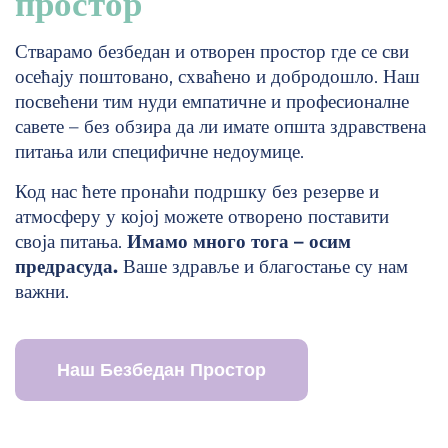
простор
Стварамо безбедан и отворен простор где се сви
осећају поштовано, схваћено и добродошло. Наш
посвећени тим нуди емпатичне и професионалне
савете – без обзира да ли имате општа здравствена
питања или специфичне недоумице.
Код нас ћете пронаћи подршку без резерве и
атмосферу у којој можете отворено поставити
своја питања.
Имамо много тога – осим
предрасуда.
Ваше здравље и благостање су нам
важни.
Наш Безбедан Простор