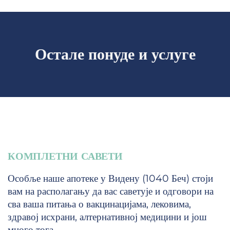
Остале понуде и услуге
КОМПЛЕТНИ САВЕТИ
Особље наше апотеке у Видену (1040 Беч) стоји
вам на располагању да вас саветује и одговори на
сва ваша питања о вакцинацијама, лековима,
здравој исхрани, алтернативној медицини и још
много тога.