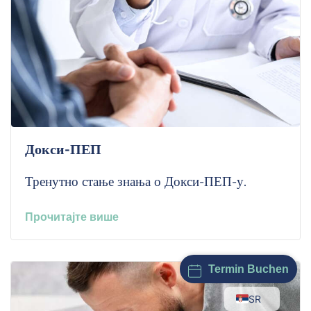
Докси-ПЕП
Тренутно стање знања о Докси-ПЕП-у.
Прочитајте више
Termin Buchen
SR