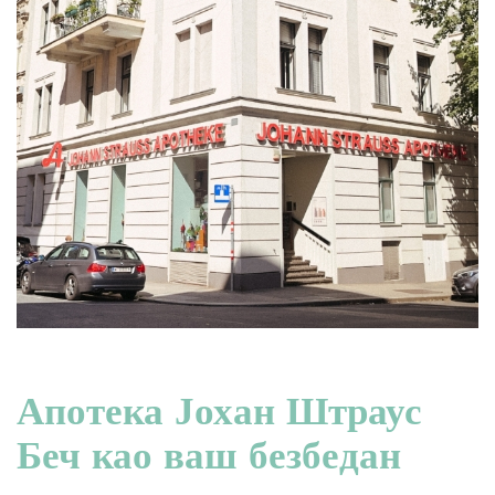
Апотека Јохан Штраус
Беч као ваш безбедан