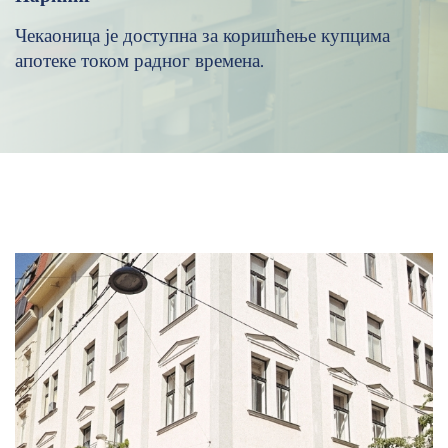
Чекаоница је доступна за коришћење купцима
апотеке током радног времена.