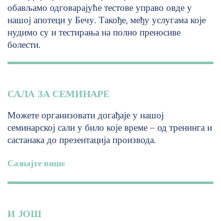
обављамо одговарајуће тестове управо овде у
нашој апотеци у Бечу. Такође, међу услугама које
нудимо су и тестирања на полно преносиве
болести.
САЛА ЗА СЕМИНАРЕ
Можете организовати догађаје у нашој
семинарској сали у било које време – од тренинга и
састанака до презентација производа.
Сазнајте више
И ЈОШ