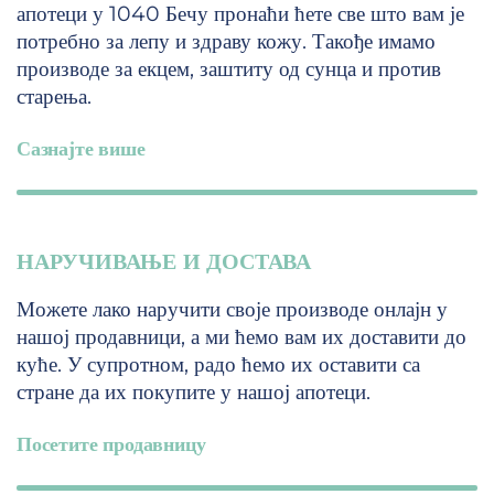
апотеци у 1040 Бечу пронаћи ћете све што вам је
потребно за лепу и здраву кожу. Такође имамо
производе за екцем, заштиту од сунца и против
старења.
Сазнајте више
НАРУЧИВАЊЕ И ДОСТАВА
Можете лако наручити своје производе онлајн у
нашој продавници, а ми ћемо вам их доставити до
куће. У супротном, радо ћемо их оставити са
стране да их покупите у нашој апотеци.
Посетите продавницу