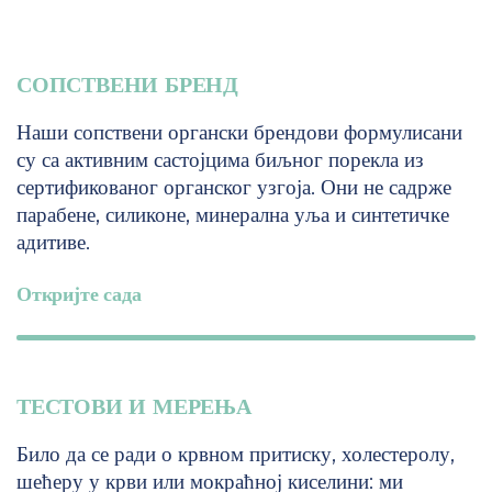
СОПСТВЕНИ БРЕНД
Наши сопствени органски брендови формулисани
су са активним састојцима биљног порекла из
сертификованог органског узгоја. Они не садрже
парабене, силиконе, минерална уља и синтетичке
адитиве.
Откријте сада
ТЕСТОВИ И МЕРЕЊА
Било да се ради о крвном притиску, холестеролу,
шећеру у крви или мокраћној киселини: ми