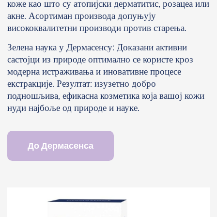
коже као што су атопијски дерматитис, розацеа или
акне. Асортиман производа допуњују
висококвалитетни производи против старења.
Зелена наука у Дермасенсу: Доказани активни
састојци из природе оптимално се користе кроз
модерна истраживања и иновативне процесе
екстракције. Резултат: изузетно добро
подношљива, ефикасна козметика која вашој кожи
нуди најбоље од природе и науке.
До Дермасенса