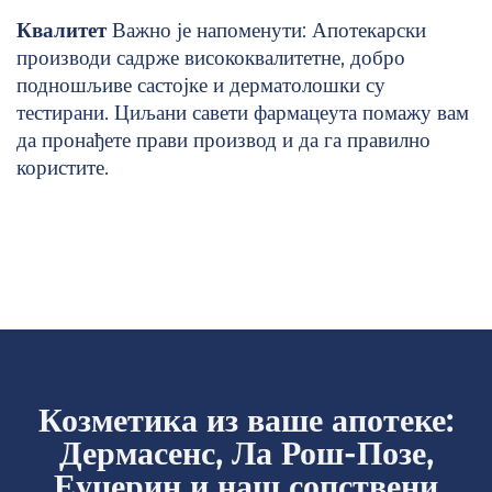
Квалитет
Важно је напоменути: Апотекарски
производи садрже висококвалитетне, добро
подношљиве састојке и дерматолошки су
тестирани. Циљани савети фармацеута помажу вам
да пронађете прави производ и да га правилно
користите.
Козметика из ваше апотеке:
Дермасенс, Ла Рош-Позе,
Еуцерин и наш сопствени