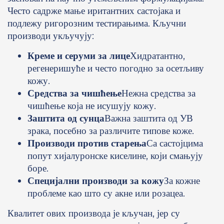
Често садрже мање иритантних састојака и
подлежу ригорозним тестирањима. Кључни
производи укључују:
Креме и серуми за лице
Хидратантно,
регенеришуће и често погодно за осетљиву
кожу.
Средства за чишћење
Нежна средства за
чишћење која не исушују кожу.
Заштита од сунца
Важна заштита од УВ
зрака, посебно за различите типове коже.
Производи против старења
Са састојцима
попут хијалуронске киселине, који смањују
боре.
Специјални производи за кожу
За кожне
проблеме као што су акне или розацеа.
Квалитет ових производа је кључан, јер су