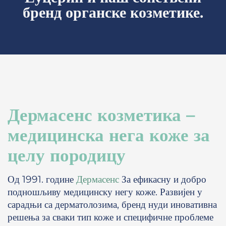
бренд органске козметике.
Дермасенс козметика –
медицинска нега коже за
целу породицу
Од 1991. године
Дермасенс
За ефикасну и добро
подношљиву медицинску негу коже. Развијен у
сарадњи са дерматолозима, бренд нуди иновативна
решења за сваки тип коже и специфичне проблеме