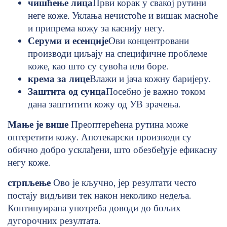
чишћење лица
Први корак у свакој рутини
неге коже. Уклања нечистоће и вишак масноће
и припрема кожу за каснију негу.
Серуми и есенције
Ови концентровани
производи циљају на специфичне проблеме
коже, као што су сувоћа или боре.
крема за лице
Влажи и јача кожну баријеру.
Заштита од сунца
Посебно је важно током
дана заштитити кожу од УВ зрачења.
Мање је више
Преоптерећена рутина може
оптеретити кожу. Апотекарски производи су
обично добро усклађени, што обезбеђује ефикасну
негу коже.
стрпљење
Ово је кључно, јер резултати често
постају видљиви тек након неколико недеља.
Континуирана употреба доводи до бољих
дугорочних резултата.