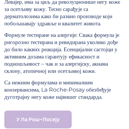
Левајер, има за циљ да револуционише негу коже
за осетљиву кожу. Тесно сарађује са
дерматолозима како би развио производе који
побољшавају здравље и квалитет живота.
Формуле тестиране на алергије: Свака формула је
ригорозно тестирана и ревидирана уколико дође
до било каквих реакција. Есенцијални састојци у
активним дозама гарантују ефикасност и
подношљивост – чак и за алергијску, акнама
склону, атопичној или осетљивој кожи.
Са нежним формулама и минималним
конзервансима, La Roche-Posay обезбеђује
дуготрајну негу коже највишег стандарда.
У Ла Рош-Посеју