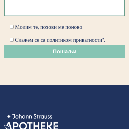
Молим те, позови ме поново.
Слажем се са политиком приватности*.