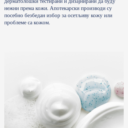
дерматолошки тестирани и дизајнирани да буду
нежни према кожи. Апотекарски производи су
посебно безбедан избор за осетљиву кожу или
проблеме са кожом.