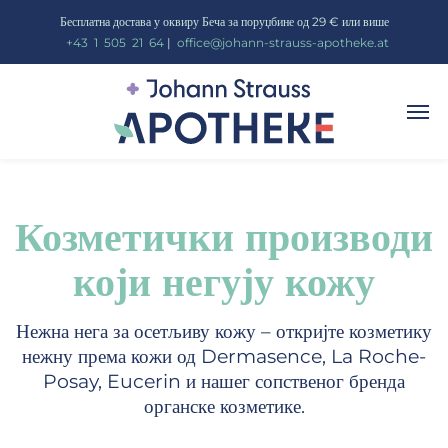
Бесплатна достава у оквиру Беча за поруџбине од 29 € или више
_
+43
_
1
_
505
_
21
_
64
|
_
office@johann-strauss-apotheke.at
Козметички производи
који негују кожу
Нежна нега за осетљиву кожу – откријте козметику
нежну према кожи од Dermasence, La Roche-
Posay, Eucerin и нашег сопственог бренда
органске козметике.