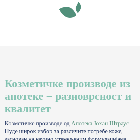
Козметичке производе из
апотеке – разноврсност и
квалитет
Козметичке производе од
Апотека Јохан Штраус
Нуде широк избор за различите потребе коже,
заснован на научно утемељеним формулацијама.