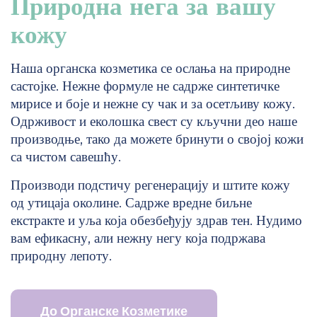
Природна нега за вашу
кожу
Наша органска козметика се ослања на природне
састојке. Нежне формуле не садрже синтетичке
мирисе и боје и нежне су чак и за осетљиву кожу.
Одрживост и еколошка свест су кључни део наше
производње, тако да можете бринути о својој кожи
са чистом савешћу.
Производи подстичу регенерацију и штите кожу
од утицаја околине. Садрже вредне биљне
екстракте и уља која обезбеђују здрав тен. Нудимо
вам ефикасну, али нежну негу која подржава
природну лепоту.
До Органске Козметике