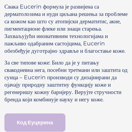
Свака Eucerin формула је развијена са
дерматолозима и нуди циљана решења за проблеме
са кожом као што су атопијски дерматитис, акне,
пигментационе флеке или знаци старења.
Захваљујући иновативним технологијама и
пажљиво одабраним састојцима, Eucerin
обезбеђује дуготрајно здравље и благостање коже.
За све типове коже: Било да је у питању
свакодневна нега, посебни третмани или заштита од
сунца – Eucerin производи су дизајнирани да
ојачају природну заштитну функцију коже и
регенеришу кожну баријеру. Верујте стручности
бренда који комбинује науку и негу коже.
Код Еуцерина