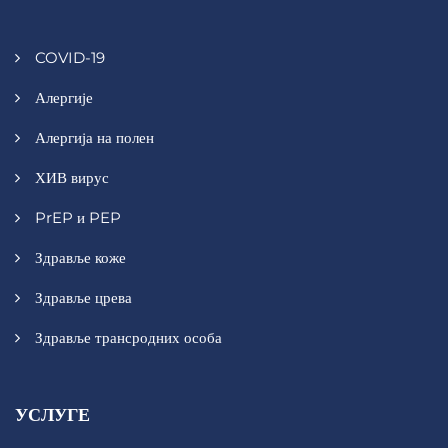
COVID-19
Алергије
Алергија на полен
ХИВ вирус
PrEP и PEP
Здравље коже
Здравље црева
Здравље трансродних особа
УСЛУГЕ