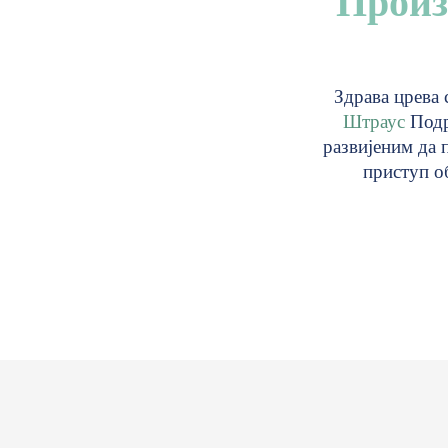
Произ
Здрава црева 
Штраус
Подр
развијеним да 
приступ о