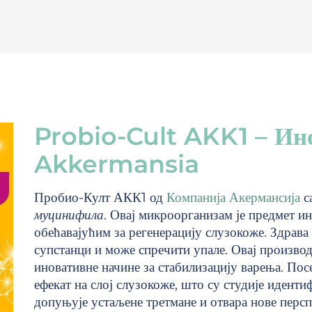
Probio-Cult AKK1 – Ино
Akkermansia
Пробио-Култ АКК1 од
Компанија Акермансија
с
муцинифила
. Овај микроорганизам је предмет и
обећавајућим за регенерацију слузокоже. Здрава
супстанци и може спречити упале. Овај производ
иновативне начине за стабилизацију варења. По
ефекат на слој слузокоже, што су студије идент
допуњује устаљене третмане и отвара нове персп