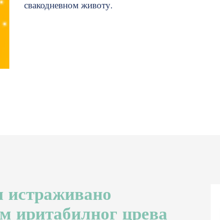
свакодневном животу.
и истраживано
м иритабилног црева