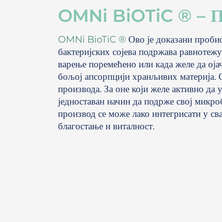
OMNi BiOTiC ® – П
OMNi BioTiC ®
Ово је доказани проби
бактеријских сојева подржава равнотежу
варење поремећено или када желе да оја
бољој апсорпцији хранљивих материја. С
производа. За оне који желе активно да 
једноставан начин да подрже свој микро
производ се може лако интегрисати у с
благостање и виталност.