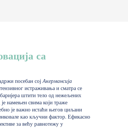
вација са
адржи посебан сој
Акермансија
нтензивног истраживања и сматра се
 баријера штити тело од нежељених
 је намењен свима који траже
себно је важно истаћи његов циљани
ификовале као кључни фактор. Ефикасно
ективе за већу равнотежу у