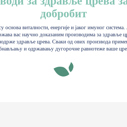
води за здравље црева з
добробит
су основа виталности, енергије и јаког имуног система.
жава вас научно доказаним производима за здравље цр
подрже здравље црева. Сваки од ових производа приме
бнављању и одржавању дугорочне равнотеже ваше цре