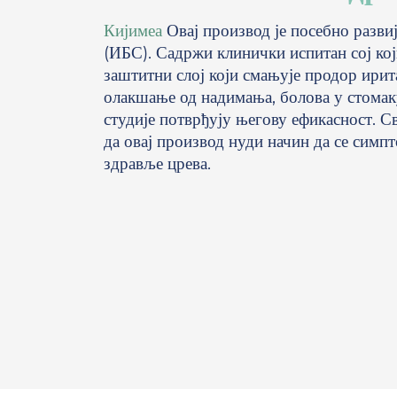
Кијимеа
Овај производ је посебно разви
(ИБС). Садржи клинички испитан сој који
заштитни слој који смањује продор ирит
олакшање од надимања, болова у стомаку 
студије потврђују његову ефикасност. С
да овај производ нуди начин да се сим
здравље црева.