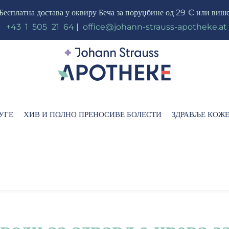
Бесплатна достава у оквиру Беча за поруџбине од 29 € или виш
_
+43
_
1
_
505
_
21
_
64
|
_
office@johann-strauss-apotheke.at
УГЕ
ХИВ И ПОЛНО ПРЕНОСИВЕ БОЛЕСТИ
ЗДРАВЉЕ КОЖ