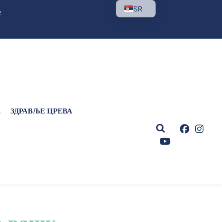
SR
е
Е
ЗДРАВЉЕ ЦРЕВА