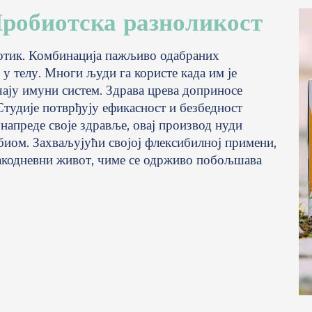
робиотска разноликост
отик. Комбинација пажљиво одабраних
 у телу. Многи људи га користе када им је
чају имуни систем. Здрава црева доприносе
тудије потврђују ефикасност и безбедност
унапреде своје здравље, овај производ нуди
биом. Захваљујући својој флексибилној примени,
вакодневни живот, чиме се одрживо побољшава