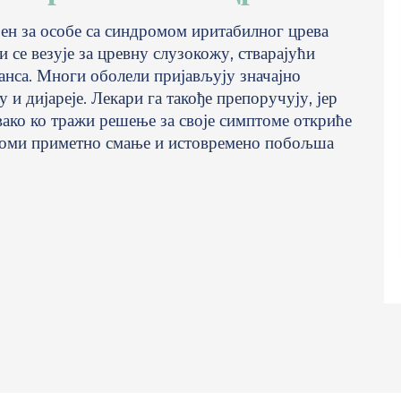
јен за особе са синдромом иритабилног црева
 се везује за цревну слузокожу, стварајући
анса. Многи оболели пријављују значајно
и дијареје. Лекари га такође препоручују, јер
вако ко тражи решење за своје симптоме откриће
птоми приметно смање и истовремено побољша