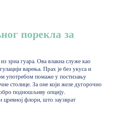
ног порекла за
из зрна гуара. Ова влакна служе као
гулацији варења. Прах је без укуса и
ном употребом помаже у постизању
чне столице. За оне који желе дугорочно
добро подношљиву опцију.
и цревној флори, што заузврат