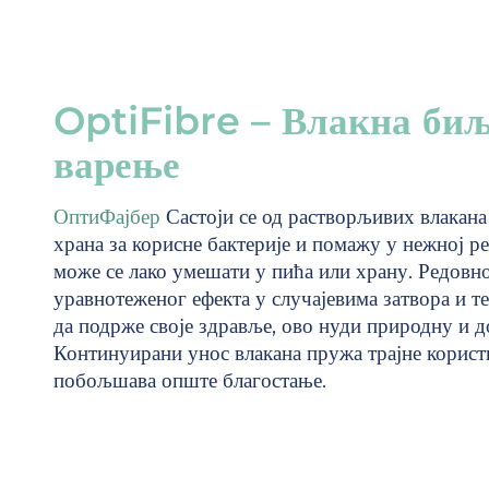
OptiFibre – Влакна биљ
варење
ОптиФајбер
Састоји се од растворљивих влакана 
храна за корисне бактерије и помажу у нежној ре
може се лако умешати у пића или храну. Редов
уравнотеженог ефекта у случајевима затвора и те
да подрже своје здравље, ово нуди природну и 
Континуирани унос влакана пружа трајне корист
побољшава опште благостање.