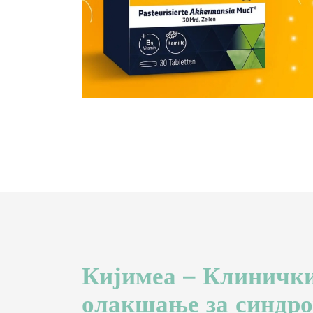
Кијимеа – Клиничк
олакшање за синдро