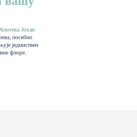
а вашу
Апотека Јохан
ева, посебно
њује јединствен
вне флоре.