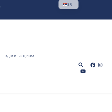
SR
е
Е
ЗДРАВЉЕ ЦРЕВА