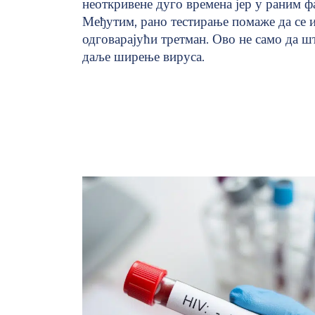
неоткривене дуго времена јер у раним ф
Међутим, рано тестирање помаже да се и
одговарајући третман. Ово не само да ш
даље ширење вируса.