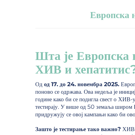
Европска 
Шта је Европска 
ХИВ и хепатитис
Од
од 17. до 24. новембра 2025.
Европ
поново се одржава. Ова недеља је инициј
године како би се подигла свест о ХИВ-у
тестирају. У више од 50 земаља широм 
придружују се овој кампањи како би ово 
Зашто је тестирање тако важно?
ХИВ и