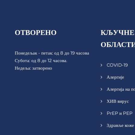
ОТВОРЕНО
КЉУЧНЕ
ОБЛАСТ
Понедељак - петак: од 8 до 19 часова
Субота: од 8 до 12 часова.
COVID-19
Недеља: затворено
Алергије
Алергија на п
ХИВ вирус
PrEP и PEP
Здравље коже