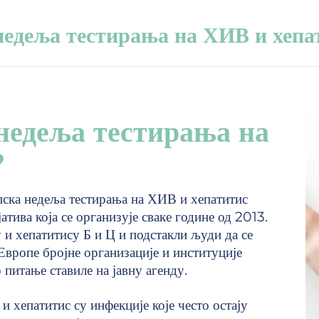
недеља тестирања на ХИВ и хепа
недеља тестирања на
?
ска недеља тестирања на ХИВ и хепатитис
атива која се организује сваке године од 2013.
 и хепатитису Б и Ц и подстакли људи да се
Европе бројне организације и институције
питање ставиле на јавну агенду.
 хепатитис су инфекције које често остају