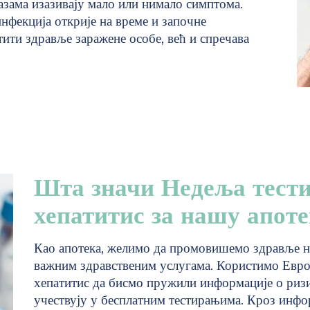
азама изазивају мало или нимало симптома.
нфекција открије на време и започне
тити здравље заражене особе, већ и спречава
Шта значи Недеља тест
хепатитис за нашу апот
Као апотека, желимо да промовишемо здравље 
важним здравственим услугама. Користимо Евр
хепатитис да бисмо пружили информације о риз
учествују у бесплатним тестирањима. Кроз инфо