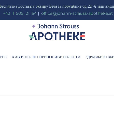
Бесплатна достава у оквиру Беча за поруџбине од 29 € или виш
_
+43
_
1
_
505
_
21
_
64
|
_
office@johann-strauss-apotheke.at
УГЕ
ХИВ И ПОЛНО ПРЕНОСИВЕ БОЛЕСТИ
ЗДРАВЉЕ КОЖ