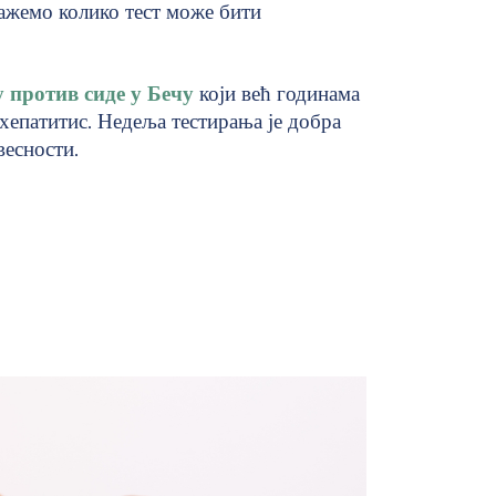
ажемо колико тест може бити
 против сиде у Бечу
који већ годинама
хепатитис. Недеља тестирања је добра
весности.