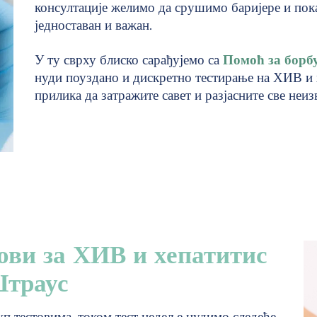
консултације желимо да срушимо баријере и пок
једноставан и важан.
У ту сврху блиско сарађујемо са
Помоћ за борбу
нуди поуздано и дискретно тестирање на ХИВ и 
прилика да затражите савет и разјасните све неиз
ови за ХИВ и хепатитис
Штраус
п тестовима, током тест недеље нудимо следеће