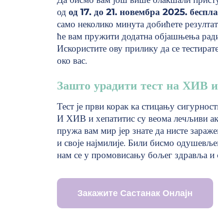
од
од 17. до 21. новембра 2025.
беспла
само неколико минута добићете резултат 
ће вам пружити додатна објашњења ради
Искористите ову прилику да се тестират
око вас.
Зашто урадити тест на ХИВ и
Тест је први корак ка стицању сигурност
И ХИВ и хепатитис су веома лечљиви ако 
пружа вам мир јер знате да нисте зараж
и своје најмилије. Били бисмо одушевљ
нам се у промовисању бољег здравља и 
Закажите Састанак Онлајн