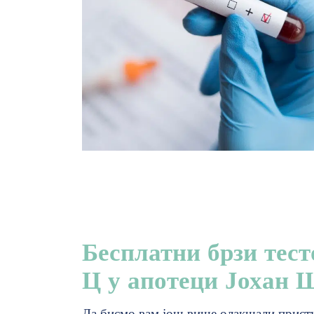
Бесплатни брзи тест
Ц у апотеци Јохан 
Да бисмо вам још више олакшали присту