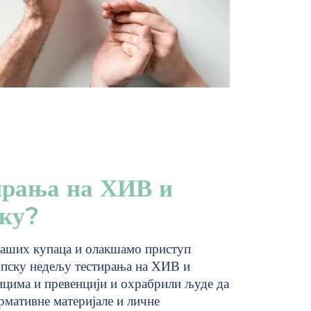
ирања на ХИВ и
еку?
наших купаца и олакшамо приступ
опску недељу тестирања на ХИВ и
ицима и превенцији и охрабрили људе да
рмативне материјале и личне