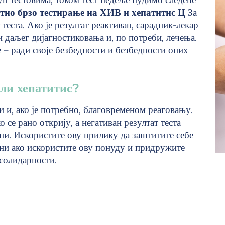
тно брзо тестирање на ХИВ и хепатитис Ц
За
теста. Ако је резултат реактиван, сарадник-лекар
 даљег дијагностиковања и, по потреби, лечења.
е – ради своје безбедности и безбедности оних
ли хепатитис?
и и, ако је потребно, благовременом реаговању.
се рано открију, а негативан резултат теста
ени. Искористите ову прилику да заштитите себе
ени ако искористите ову понуду и придружите
солидарности.