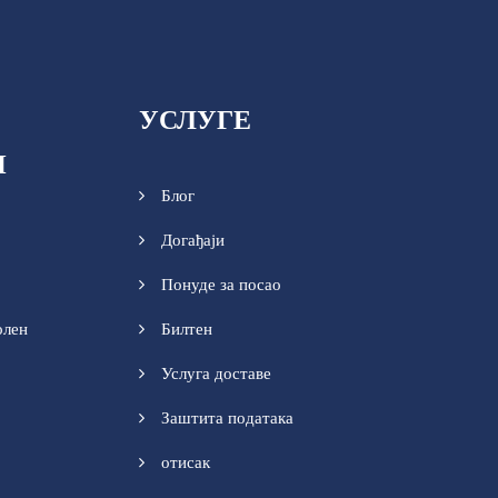
УСЛУГЕ
И
Блог
Догађаји
Понуде за посао
олен
Билтен
Услуга доставе
Заштита података
отисак