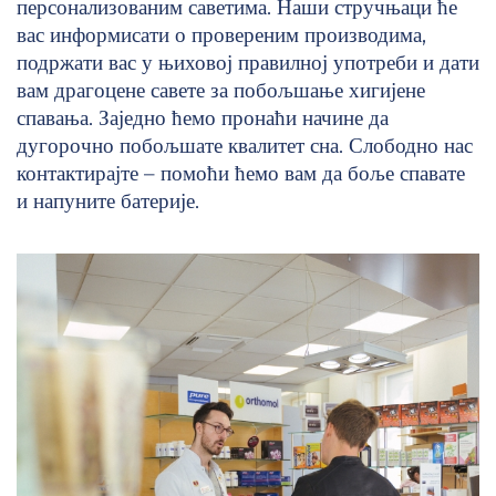
персонализованим саветима. Наши стручњаци ће
вас информисати о провереним производима,
подржати вас у њиховој правилној употреби и дати
вам драгоцене савете за побољшање хигијене
спавања. Заједно ћемо пронаћи начине да
дугорочно побољшате квалитет сна. Слободно нас
контактирајте – помоћи ћемо вам да боље спавате
и напуните батерије.