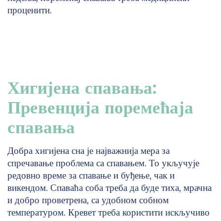
проценити.
Хигијена спавања:
Превенција поремећаја
спавања
Добра хигијена сна је најважнија мера за
спречавање проблема са спавањем. То укључује
редовно време за спавање и буђење, чак и
викендом. Спаваћа соба треба да буде тиха, мрачна
и добро проветрена, са удобном собном
температуром. Кревет треба користити искључиво