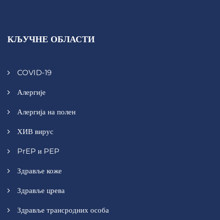
КЉУЧНЕ ОБЛАСТИ
COVID-19
Алергије
Алергија на полен
ХИВ вирус
PrEP и PEP
Здравље коже
Здравље црева
Здравље трансродних особа