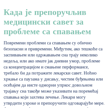
Када је препоручљив
медицински савет за
проблеме са спавањем
Повремени проблеми са спавањем су обично
безопасни и привремени. Међутим, ако тешкоће са
заспивањем или одржавањем сна трају неколико
недеља, или ако имате јак дневни умор, проблеме
са концентрацијом и смањене перформансе,
требало би да потражите лекарски савет. Ноћно
хркање са паузама у дисању, честим буђењима или
осећајем да нисте одморни упркос довољном
трајању сна такође може указивати на поремећај
спавања који захтева лечење. Лекари могу
утврдити узроке и препоручити одговарајуће мере.