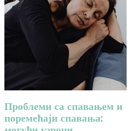
Проблеми са спавањем и
поремећаји спавања:
могући узроци