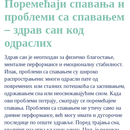
Поремећаји спавања и
проблеми са спавањем
– здрав сан код
одраслих
Здрав сан је неопходан за физичко благостање,
менталне перформансе и емоционалну стабилност.
Ипак, проблеми са спавањем су широко
распрострањени: многи одрасли пате од
повремених или сталних потешкоћа са заспивањем,
одржавањем сна или неосвежавајућим сном. Када
ови проблеми потрају, сматрају се поремећајем
спавања. Проблеми са спавањем не утичу само на
дневне перформансе, већ могу имати и дугорочне
последице по опште здравље. Поред трајања сна,
квалитет сна игра кључну улогу. Циљ је редован,