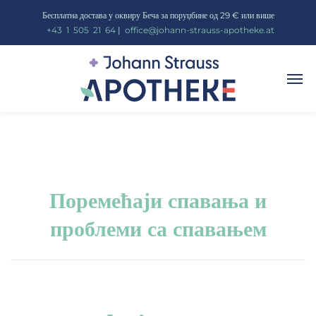
Бесплатна достава у оквиру Беча за поруџбине од 29 € или више
_
+43
_
1
_
505
_
21
_
64
|
_
office@johann-strauss-apotheke.at
Поремећаји спавања и
проблеми са спавањем