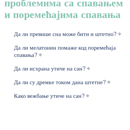
проблемима са спавањем
и поремећајима спавања
Да ли превише сна може бити и штетно?
Да ли мелатонин помаже код поремећаја
спавања?
Да ли исхрана утиче на сан?
Да ли су дремке током дана штетне?
Како вежбање утиче на сан?