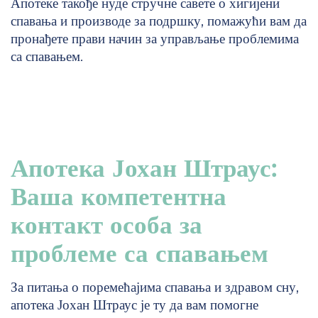
Апотеке такође нуде стручне савете о хигијени
спавања и производе за подршку, помажући вам да
пронађете прави начин за управљање проблемима
са спавањем.
Апотека Јохан Штраус:
Ваша компетентна
контакт особа за
проблеме са спавањем
За питања о поремећајима спавања и здравом сну,
апотека Јохан Штраус је ту да вам помогне