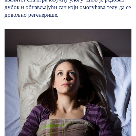
дубок и обнављајући сан који омогућава телу да се
довољно регенерише.