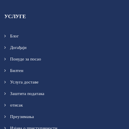
УСЛУГЕ
Блог
Догађаји
Понуде за посао
Билтен
Услуга доставе
Заштита података
отисак
Преузимања
Изјава о приступачности