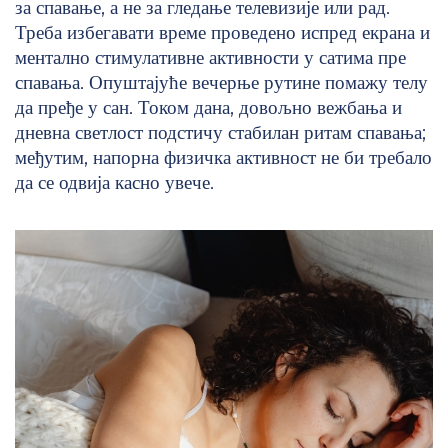
за спавање, а не за гледање телевизије или рад.
Треба избегавати време проведено испред екрана и
ментално стимулативне активности у сатима пре
спавања. Опуштајуће вечерње рутине помажу телу
да пређе у сан. Током дана, довољно вежбања и
дневна светлост подстичу стабилан ритам спавања;
међутим, напорна физичка активност не би требало
да се одвија касно увече.