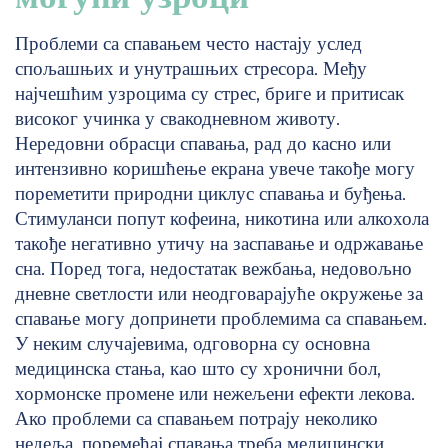
Проблеми са спавањем често настају услед
спољашњих и унутрашњих стресора. Међу
најчешћим узроцима су стрес, бриге и притисак
високог учинка у свакодневном животу.
Нередовни обрасци спавања, рад до касно или
интензивно коришћење екрана увече такође могу
пореметити природни циклус спавања и буђења.
Стимуланси попут кофеина, никотина или алкохола
такође негативно утичу на заспавање и одржавање
сна. Поред тога, недостатак вежбања, недовољно
дневне светлости или неодговарајуће окружење за
спавање могу допринети проблемима са спавањем.
У неким случајевима, одговорна су основна
медицинска стања, као што су хронични бол,
хормонске промене или нежељени ефекти лекова.
Ако проблеми са спавањем потрају неколико
недеља, поремећај спавања треба медицински