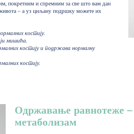
ним, покретним и спремним за све што вам дан
г живота – а уз циљану подршку можете их
ормалних костију.
ији мишића.
малних костију и подржава нормалну
малних костију.
Одржавање равнотеже – 
метаболизам