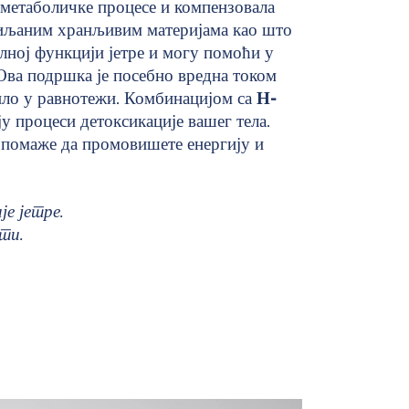
 метаболичке процесе и компензовала
циљаним хранљивим материјама као што
лној функцији јетре и могу помоћи у
Ова подршка је посебно вредна током
било у равнотежи. Комбинацијом са
Н-
у процеси детоксикације вашег тела.
м помаже да промовишете енергију и
е јетре.
ти.