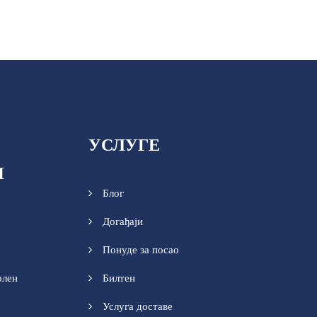
УСЛУГЕ
И
Блог
Догађаји
Понуде за посао
олен
Билтен
Услуга доставе