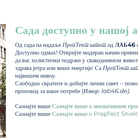
Сада доступно у нашој 
Од сада па надаље
ПрепТект штит
од
ЛАБ46
Доступно одмах! Откријте модеран начин преве
да вас холистички подржи у свакодневном животу
здрава јетра или више енергије: Са
ПрепТект ш
највишем нивоу.
Слободно свратите и добијте лични савет – помо
производ за ваше потребе (
Извор: lab46.de).
Сазнајте више
Сазнајте више о иновативним пр
Сазнајте више
Сазнајте више о PrepTect Shiel