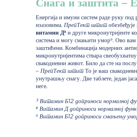
Снага и заштита – Е
Енергија и имуни систем раде руку под 
изазовима.
ПрепТект штит
обезбеђује 
витамин Д⁸
и друге микронутријенте к
система и могу смањити умор⁹. Ово вам
заштићени. Комбинација модерних антио
микронутријентима ствара свеобухватну
свакодневни живот. Било да сте на посл
–
ПрепТект штит
То је ваш свакодневн
унутрашњу снагу. Две таблете, један ја
неге.
³ Витамин Б12 доприноси нормалној фу
⁸ Витамин Д доприноси нормалној функ
⁹ Витамин Б12 доприноси смањењу умо