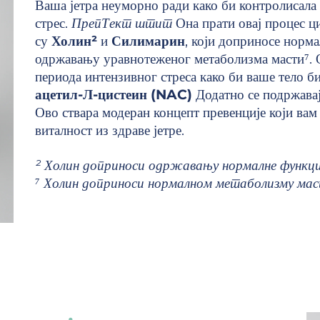
Ваша јетра неуморно ради како би контролисала
стрес.
ПрепТект штит
Она прати овај процес 
су
Холин²
и
Силимарин
, који доприносе норма
одржавању уравнотеженог метаболизма масти⁷. 
периода интензивног стреса како би ваше тело 
ацетил-Л-цистеин (NAC)
Додатно се подржавај
Ово ствара модеран концепт превенције који ва
виталност из здраве јетре.
² Холин доприноси одржавању нормалне функциј
⁷ Холин доприноси нормалном метаболизму мас