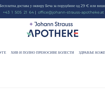
Бесплатна достава у оквиру Беча за поруџбине од 29 € или виш
_
+43
_
1
_
505
_
21
_
64
|
_
office@johann-strauss-apotheke.at
УГЕ
ХИВ И ПОЛНО ПРЕНОСИВЕ БОЛЕСТИ
ЗДРАВЉЕ КОЖ