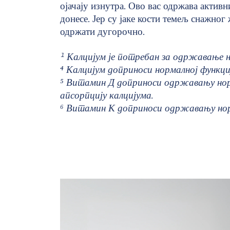
ојачају изнутра. Ово вас одржава актив
донесе. Јер су јаке кости темељ снажно
одржати дугорочно.
¹ Калцијум је потребан за одржавање н
⁴ Калцијум доприноси нормалној функц
⁵ Витамин Д доприноси одржавању нор
апсорпцију калцијума.
⁶ Витамин К доприноси одржавању нор