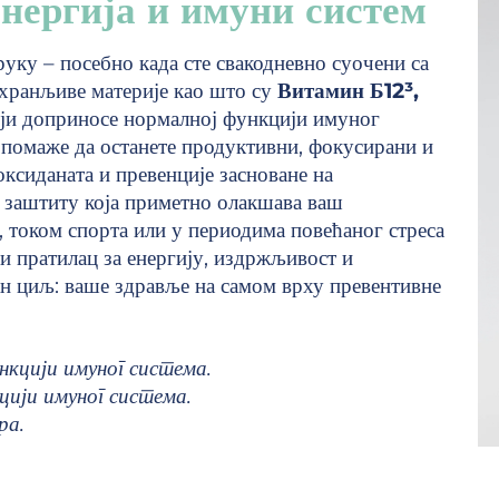
нергија и имуни систем
руку – посебно када сте свакодневно суочени са
хранљиве материје као што су
Витамин Б12³,
оји доприносе нормалној функцији имуног
 помаже да останете продуктивни, фокусирани и
ксиданата и превенције засноване на
 заштиту која приметно олакшава ваш
у, током спорта или у периодима повећаног стреса
и пратилац за енергију, издржљивост и
сан циљ: ваше здравље на самом врху превентивне
нкцији имуног система.
цији имуног система.
ра.