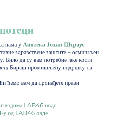
апотеци
са нама у
Апотека Јохан Штраус
нтивне здравствене заштите – осмишљен
. Било да су вам потребне јаке кости,
тит
Бираш промишљену подршку на
ћи ћемо вам да пронађете прави
оизводима LAB46 овде.
d-у од LAB46 овде