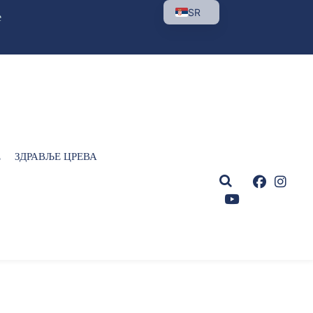
SR
е
Е
ЗДРАВЉЕ ЦРЕВА