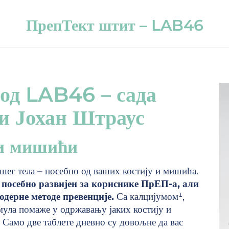
ПрепТект штит – LAB46
од LAB46 – сада
ци Јохан Штраус
 и мишићи
шег тела – посебно од ваших костију и мишића.
осебно развијен за кориснике ПрЕП-а, али
одерне методе превенције.
Са калцијумом¹,
ула помаже у одржавању јаких костију и
Само две таблете дневно су довољне да вас