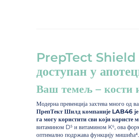
PrepTect Shield 
доступан у апоте
Ваш темељ – кости
Модерна превенција захтева много од ва
ПрепТект Шилд компаније LAB46 је п
га могу користити сви који користе м
витамином D⁵ и витамином K⁶, ова форм
оптимално подржава функцију мишића⁴. 