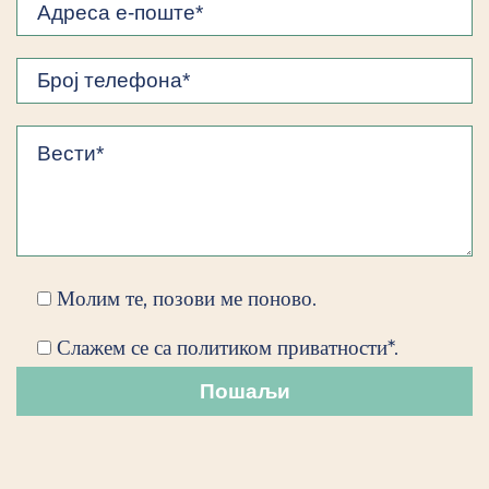
Молим те, позови ме поново.
Слажем се са политиком приватности*.