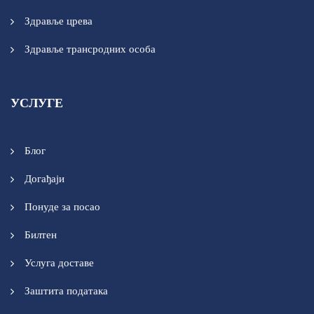
Здравље црева
Здравље трансродних особа
УСЛУГЕ
Блог
Догађаји
Понуде за посао
Билтен
Услуга доставе
Заштита података