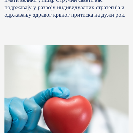
подржавају у развоју индивидуалних стратегија и
одржавању здравог крвног притиска на дужи рок.