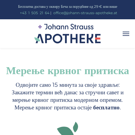
Бесплатна достава у оквиру Беча за поруџбине од 29 € или више
_
+43
_
1
_
505
_
21
_
64
|
_
office@johann-strauss-apotheke.at
Мерење крвног притиска
Одвојите само 15 минута за своје здравље:
Закажите термин већ данас за стручни савет и
мерење крвног притиска модерном опремом.
Мерење крвног притиска остаје
бесплатно
.