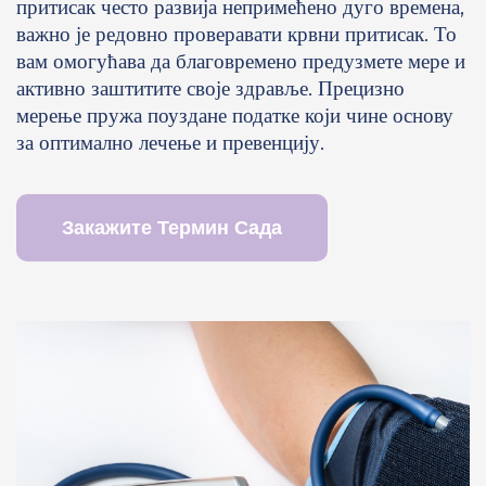
притисак често развија непримећено дуго времена,
важно је редовно проверавати крвни притисак. То
вам омогућава да благовремено предузмете мере и
активно заштитите своје здравље. Прецизно
мерење пружа поуздане податке који чине основу
за оптимално лечење и превенцију.
Закажите Термин Сада