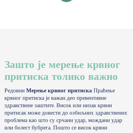
Зашто је мерење крвног
притиска толико важно
Редовни
Мерење крвног притиска
Праћење
крвног притиска је важан део превентивне
здравствене заштите. Висок или низак крвни
притисак може довести до озбиљних здравствених
проблема као што су срчани удар, мождани удар
или болест бубрега. Пошто се висок крвни