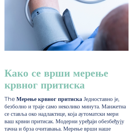
Како се врши мерење
крвног притиска
The
Мерење крвног притиска
Једноставно је,
безболно и траје само неколико минута. Манжетна
се ставља око надлактице, која аутоматски мери
ваш крвни притисак. Модерни уређаји обезбеђују
тачна и брза очитавања. Мерење врши наше