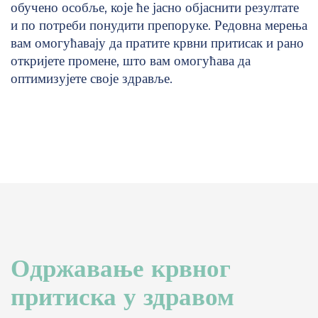
обучено особље, које ће јасно објаснити резултате
и по потреби понудити препоруке. Редовна мерења
вам омогућавају да пратите крвни притисак и рано
откријете промене, што вам омогућава да
оптимизујете своје здравље.
Одржавање крвног
притиска у здравом