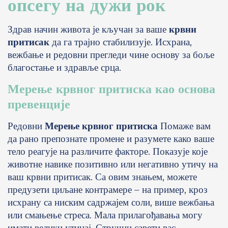
опсегу на дужи рок
Здрав начин живота је кључан за ваше
крвни
притисак
да га трајно стабилизује. Исхрана,
вежбање и редовни прегледи чине основу за боље
благостање и здравље срца.
Мерење крвног притиска као основа
превенције
Редовни
Мерење крвног притиска
Помаже вам
да рано препознате промене и разумете како ваше
тело реагује на различите факторе. Показује које
животне навике позитивно или негативно утичу на
ваш крвни притисак. Са овим знањем, можете
предузети циљане контрамере – на пример, кроз
исхрану са ниским садржајем соли, више вежбања
или смањење стреса. Мала прилагођавања могу
имати велики утицај. Стручни савети вас