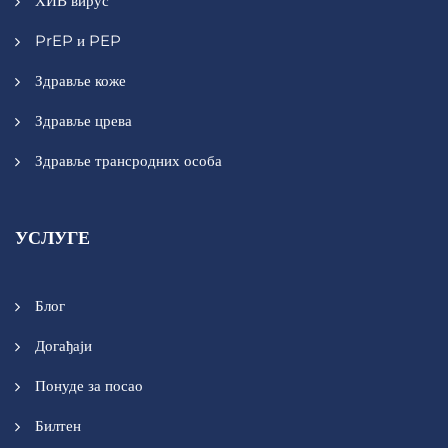
ХИВ вирус
PrEP и PEP
Здравље коже
Здравље црева
Здравље трансродних особа
УСЛУГЕ
Блог
Догађаји
Понуде за посао
Билтен