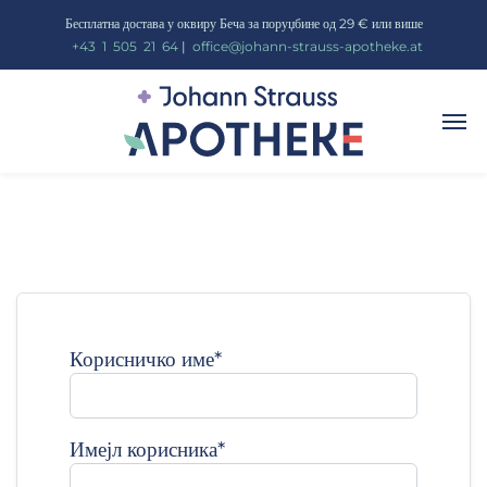
Бесплатна достава у оквиру Беча за поруџбине од 29 € или више
_
+43
_
1
_
505
_
21
_
64
|
_
office@johann-strauss-apotheke.at
Корисничко име
*
Имејл корисника
*