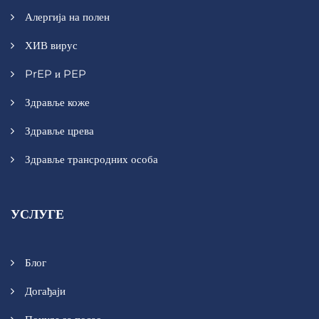
Алергија на полен
ХИВ вирус
PrEP и PEP
Здравље коже
Здравље црева
Здравље трансродних особа
УСЛУГЕ
Блог
Догађаји