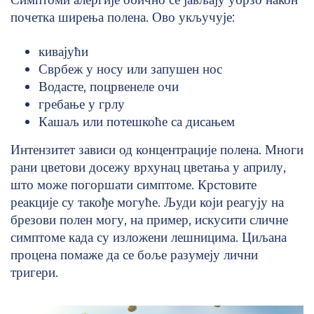
почетка ширења полена. Ово укључује:
кивајући
Сврбеж у носу или запушен нос
Водасте, поцрвенеле очи
гребање у грлу
Кашаљ или потешкоће са дисањем
Интензитет зависи од концентрације полена. Многи
рани цветови досежу врхунац цветања у априлу,
што може погоршати симптоме. Крстовите
реакције су такође могуће. Људи који реагују на
брезови полен могу, на пример, искусити сличне
симптоме када су изложени лешницима. Циљана
процена помаже да се боље разумеју лични
тригери.