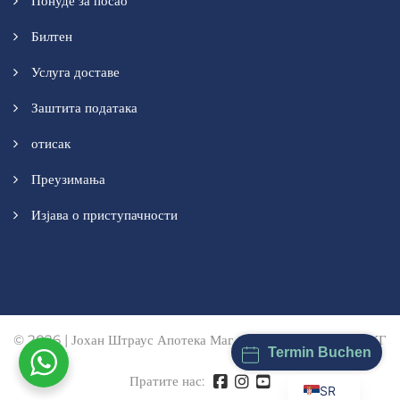
Понуде за посао
Билтен
Услуга доставе
Заштита података
отисак
Преузимања
Изјава о приступачности
© 2026 | Јохан Штраус Апотека Маг. пхарм. Мануел Вендл КГ
Termin Buchen
Пратите нас:
SR