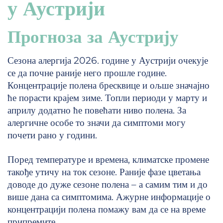
у Аустрији
Прогноза за Аустрију
Сезона алергија 2026. године у Аустрији очекује
се да почне раније него прошле године.
Концентрације полена бресквице и ољше значајно
ће порасти крајем зиме. Топли периоди у марту и
априлу додатно ће повећати ниво полена. За
алергичне особе то значи да симптоми могу
почети рано у години.
Поред температуре и времена, климатске промене
такође утичу на ток сезоне. Раније фазе цветања
доводе до дуже сезоне полена – а самим тим и до
више дана са симптомима. Ажурне информације о
концентрацији полена помажу вам да се на време
припремите.