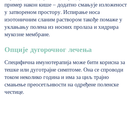
пример након кише – додатно смањује изложеност
у затвореном простору. Испирање носа
изотоничним сланим раствором такође помаже у
уклањању полена из носних пролаза и хидрира
мукозне мембране.
Опције дугорочног лечења
Специфична имунотерапија може бити корисна за
тешке или дуготрајне симптоме. Она се спроводи
током неколико година и има за циљ трајно
смањење преосетљивости на одређене поленске
честице.