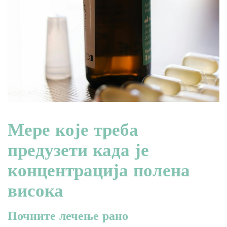
Мере које треба
предузети када је
концентрација полена
висока
Почните лечење рано