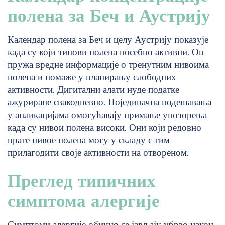
полена за Беч и Аустрију
Календар полена за Беч и целу Аустрију показује
када су који типови полена посебно активни. Он
пружа вредне информације о тренутним нивоима
полена и помаже у планирању слободних
активности. Дигитални алати нуде податке
ажуриране свакодневно. Појединачна подешавања
у апликацијама омогућавају примање упозорења
када су нивои полена високи. Они који редовно
прате нивое полена могу у складу с тим
прилагодити своје активности на отвореном.
Преглед типичних
симптома алергије
Симптоми алергије обично се јављају убрзо након