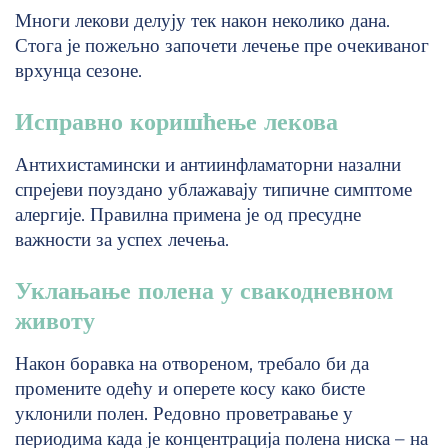
Многи лекови делују тек након неколико дана.
Стога је пожељно започети лечење пре очекиваног
врхунца сезоне.
Исправно коришћење лекова
Антихистамински и антиинфламаторни назални
спрејеви поуздано ублажавају типичне симптоме
алергије. Правилна примена је од пресудне
важности за успех лечења.
Уклањање полена у свакодневном
животу
Након боравка на отвореном, требало би да
промените одећу и оперете косу како бисте
уклонили полен. Редовно проветравање у
периодима када је концентрација полена ниска – на