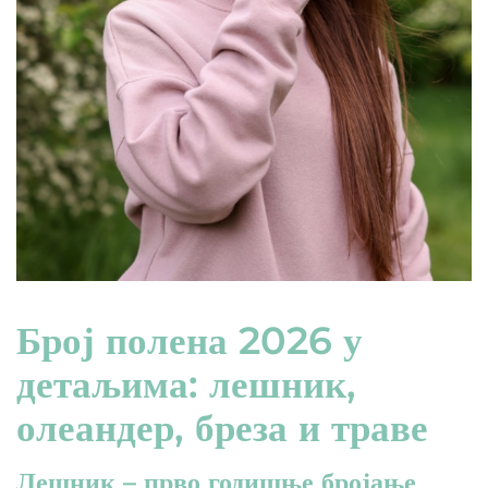
Број полена 2026 у
детаљима: лешник,
олеандер, бреза и траве
Лешник – прво годишње бројање