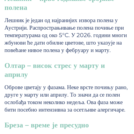
полена
Лешник је један од најранијих извора полена у
Аустрији. Распрострањивање полена почиње при
температурама од око 5°C. У 2026. години многи
жбунови ће дати обилне цветове, што указује на
повећане нивое полена у фебруару и марту.
Олтар – висок стрес у марту и
априлу
Оброве цветају у фазама. Неке врсте почињу рано,
друге у марту или априлу. То значи да се полен
ослобађа током неколико недеља. Ова фаза може
бити посебно интензивна за осетљиве алергичаре.
Бреза – време је пресудно