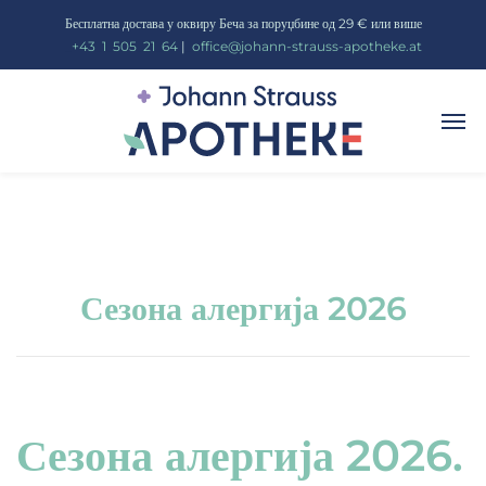
Бесплатна достава у оквиру Беча за поруџбине од 29 € или више
_
+43
_
1
_
505
_
21
_
64
|
_
office@johann-strauss-apotheke.at
Сезона алергија 2026
Сезона алергија 2026.