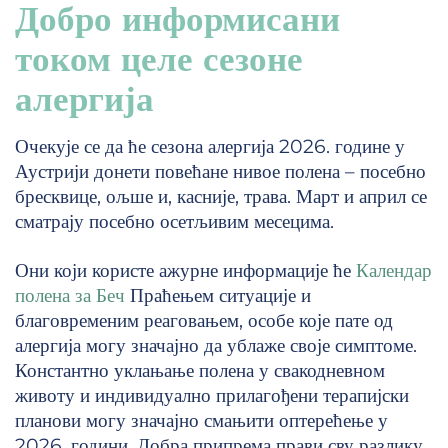
Добро информисани
током целе сезоне
алергија
Очекује се да ће сезона алергија 2026. године у
Аустрији донети повећане нивое полена – посебно
бресквице, ољше и, касније, трава. Март и април се
сматрају посебно осетљивим месецима.
Они који користе ажурне информације ће
Календар
полена за Беч
Праћењем ситуације и
благовременим реаговањем, особе које пате од
алергија могу значајно да ублаже своје симптоме.
Константно уклањање полена у свакодневном
животу и индивидуално прилагођени терапијски
планови могу значајно смањити оптерећење у
2026. години. Добра припрема прави сву разлику