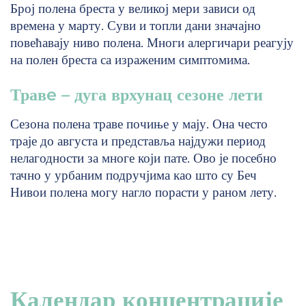
Број полена бреста у великој мери зависи од
времена у марту. Суви и топли дани значајно
повећавају ниво полена. Многи алергичари реагују
на полен бреста са израженим симптомима.
Травe – дуга врхунац сезоне лети
Сезона полена траве почиње у мају. Она често
траје до августа и представља најдужи период
нелагодности за многе који пате. Ово је посебно
тачно у урбаним подручјима као што су
Беч
Нивои полена могу нагло порасти у раном лету.
Календар концентрације