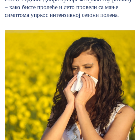
– како бисте пролеће и лето провели са мање
симптома упркос интензивној сезони полена.