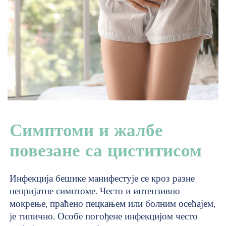
Симптоми и жалбе
повезане са циститисом
Инфекција бешике манифестује се кроз разне
непријатне симптоме. Често и интензивно
мокрење, праћено пецкањем или болним осећајем,
је типично. Особе погођене инфекцијом често