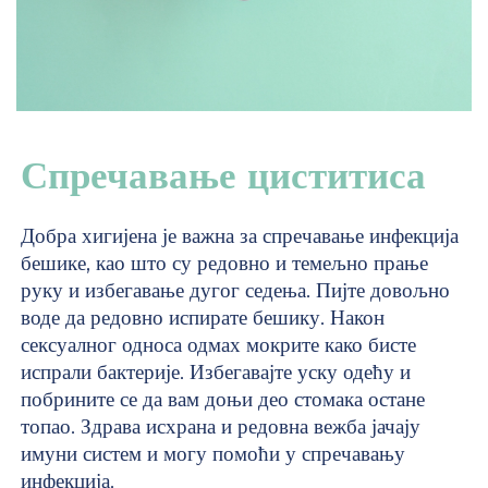
Спречавање циститиса
Добра хигијена је важна за спречавање инфекција
бешике, као што су редовно и темељно прање
руку и избегавање дугог седења. Пијте довољно
воде да редовно испирате бешику. Након
сексуалног односа одмах мокрите како бисте
испрали бактерије. Избегавајте уску одећу и
побрините се да вам доњи део стомака остане
топао. Здрава исхрана и редовна вежба јачају
имуни систем и могу помоћи у спречавању
инфекција.