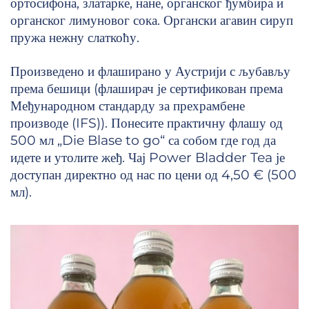
ортосифона, златарке, нане, органског ђумбира и
органског лимуновог сока. Органски агавин сируп
пружа нежну слаткоћу.
Произведено и флаширано у Аустрији с љубављу
према бешици (флаширач је сертификован према
Међународном стандарду за прехрамбене
производе (IFS)). Понесите практичну флашу од
500 мл „Die Blase to go“ са собом где год да
идете и утолите жеђ. Чај Power Bladder Tea је
доступан директно од нас по цени од 4,50 € (500
мл).