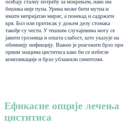
осећају сталну потребу за мокрењем, иако им
бешика није пуна. Урина може бити мутна и
имати непријатан мирис, а понекад и садржати
крв. Бол или притисак у доњем делу стомака
такође су чести. У тешким случајевима могу се
јавити грозница и општа слабост, што указује на
обимнију инфекцију. Важно је реаговати брзо при
првим знацима циститиса како би се избегле
компликације и брзо ублажили симптоми.
Ефикасне опције лечења
циститиса