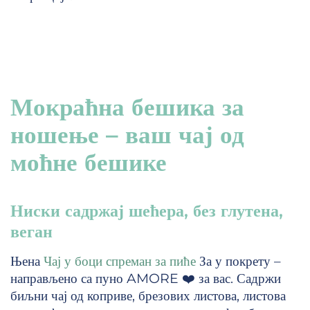
Мокраћна бешика за
ношење – ваш чај од
моћне бешике
Ниски садржај шећера, без глутена,
веган
Њена
Чај у боци спреман за пиће
За у покрету –
направљено са пуно AMORE ❤️ за вас. Садржи
биљни чај од коприве, брезових листова, листова