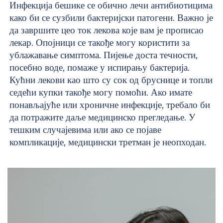
Инфекција бешике се обично лечи антибиотицима
како би се сузбили бактеријски патогени. Важно је
да завршите цео ток лекова које вам је прописао
лекар. Опојници се такође могу користити за
ублажавање симптома. Пијење доста течности,
посебно воде, помаже у испирању бактерија.
Кућни лекови као што су сок од бруснице и топли
седећи купки такође могу помоћи. Ако имате
понављајуће или хроничне инфекције, требало би
да потражите даље медицинско прегледање. У
тешким случајевима или ако се појаве
компликације, медицински третман је неопходан.