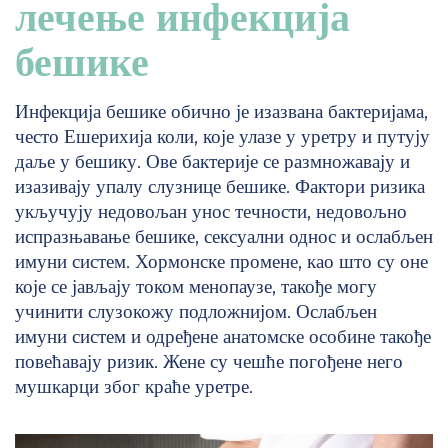
лечење инфекција
бешике
Инфекција бешике обично је изазвана бактеријама,
често Ешерихија коли, које улазе у уретру и путују
даље у бешику. Ове бактерије се размножавају и
изазивају упалу слузнице бешике. Фактори ризика
укључују недовољан унос течности, недовољно
испразњавање бешике, сексуални однос и ослабљен
имуни систем. Хормонске промене, као што су оне
које се јављају током менопаузе, такође могу
учинити слузокожу подложнијом. Ослабљен
имуни систем и одређене анатомске особине такође
повећавају ризик. Жене су чешће погођене него
мушкарци због краће уретре.