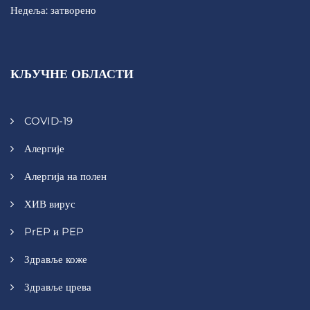
Недеља: затворено
КЉУЧНЕ ОБЛАСТИ
COVID-19
Алергије
Алергија на полен
ХИВ вирус
PrEP и PEP
Здравље коже
Здравље црева