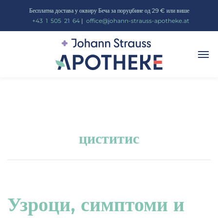
Бесплатна достава у оквиру Беча за поруџбине од 29 € или више
_
+43
_
1
_
505
_
21
_
64
|
_
office@johann-strauss-apotheke.at
циститис
Узроци, симптоми и