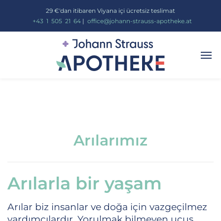
29 €'dan itibaren Viyana içi ücretsiz teslimat
_
+43
_
1
_
505
_
21
_
64
|
_
office@johann-strauss-apotheke.at
Arılarımız
Arılarla bir yaşam
Arılar biz insanlar ve doğa için vazgeçilmez
yardımcılardır. Yorulmak bilmeyen uçuş