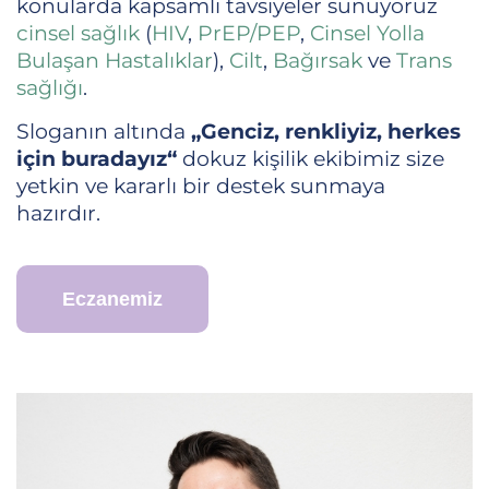
konularda kapsamlı tavsiyeler sunuyoruz
cinsel sağlık
(
HIV
,
PrEP/PEP
,
Cinsel Yolla
Bulaşan Hastalıklar
),
Cilt
,
Bağırsak
ve
Trans
sağlığı
.
Sloganın altında
„Genciz, renkliyiz, herkes
için buradayız“
dokuz kişilik ekibimiz size
yetkin ve kararlı bir destek sunmaya
hazırdır.
Eczanemiz