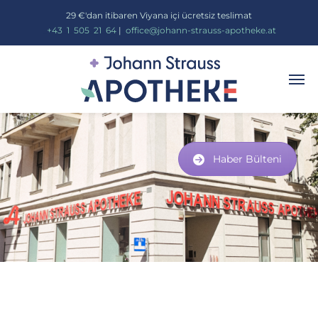
29 €'dan itibaren Viyana içi ücretsiz teslimat
_
+43
_
1
_
505
_
21
_
64
|
_
office@johann-strauss-apotheke.at
Haber Bülteni