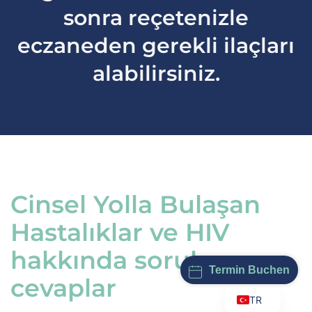
sonra reçetenizle
eczaneden gerekli ilaçları
alabilirsiniz.
Cinsel Yolla Bulaşan
Hastalıklar ve HIV
hakkında sorular ve
Termin Buchen
cevaplar
TR