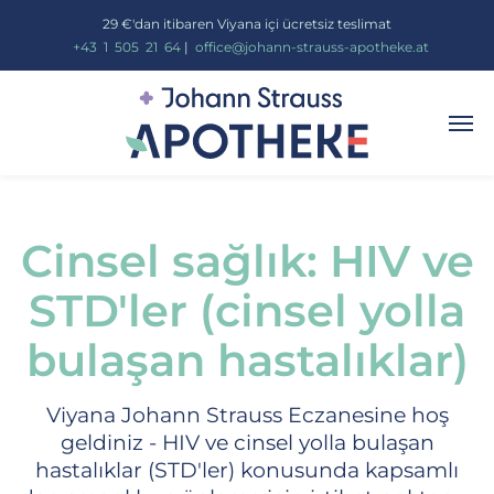
29 €'dan itibaren Viyana içi ücretsiz teslimat
_
+43
_
1
_
505
_
21
_
64
|
_
office@johann-strauss-apotheke.at
Cinsel sağlık: HIV ve
STD'ler (cinsel yolla
bulaşan hastalıklar)
Viyana Johann Strauss Eczanesine hoş
geldiniz - HIV ve cinsel yolla bulaşan
hastalıklar (STD'ler) konusunda kapsamlı