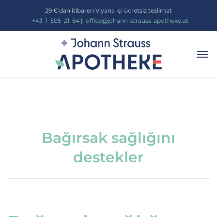
29 €'dan itibaren Viyana içi ücretsiz teslimat
_
+43
_
1
_
505
_
21
_
64
|
_
office@johann-strauss-apotheke.at
Bağırsak sağlığını
destekler