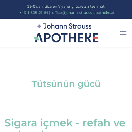
29 €'dan itibaren Viyana içi ücretsiz teslimat
_
+43
_
1
_
505
_
21
_
64
|
_
office@johann-strauss-apotheke.at
Tütsünün gücü
Sigara içmek - refah ve