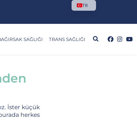
TR
BAĞIRSAK SAĞLIĞI
TRANS SAĞLIĞI
nden
z. İster küçük
- burada herkes