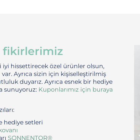
ikirlerimiz
 iyi hissettirecek özel ürünler olsun,
r. Ayrıca sizin için kişiselleştirilmiş
tluluk duyarız. Ayrıca esnek bir hediye
a sunuyoruz:
Kuponlarımız için buraya
ıları:
 hediye setleri
 kovanı
arı
SONNENTOR®