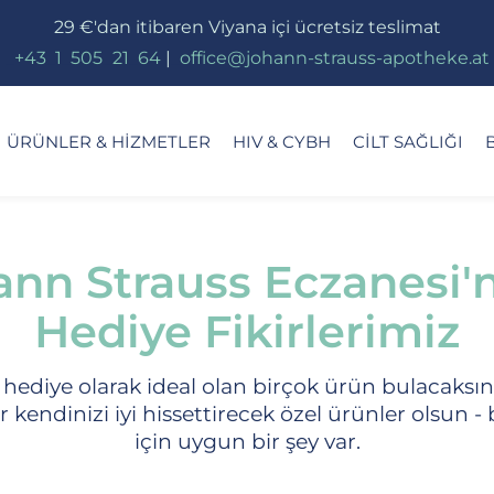
29 €'dan itibaren Viyana içi ücretsiz teslimat
_
+43
_
1
_
505
_
21
_
64
|
_
office@johann-strauss-apotheke.at
ÜRÜNLER & HIZMETLER
HIV & CYBH
CILT SAĞLIĞI
ann Strauss Eczanesi'
Hediye Fikirlerimiz
ediye olarak ideal olan birçok ürün bulacaksını
er kendinizi iyi hissettirecek özel ürünler olsun 
için uygun bir şey var.