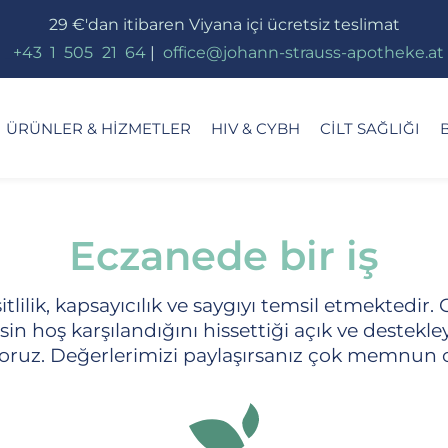
29 €'dan itibaren Viyana içi ücretsiz teslimat
_
+43
_
1
_
505
_
21
_
64
|
_
office@johann-strauss-apotheke.at
ÜRÜNLER & HIZMETLER
HIV & CYBH
CILT SAĞLIĞI
Eczanede bir iş
lilik, kapsayıcılık ve saygıyı temsil etmektedir. 
sin hoş karşılandığını hissettiği açık ve destekle
ruz. Değerlerimizi paylaşırsanız çok memnun 