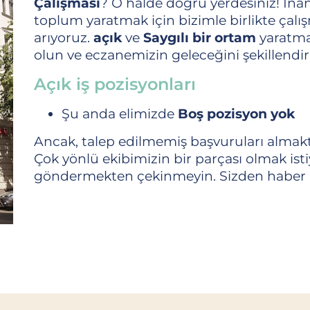
Çalışması
? O halde doğru yerdesiniz! İnan
toplum yaratmak için bizimle birlikte çalış
arıyoruz.
açık
ve
Saygılı bir ortam
yaratmak
olun ve eczanemizin geleceğini şekillend
Açık iş pozisyonları
Şu anda elimizde
Boş pozisyon yok
Ancak, talep edilmemiş başvuruları almak
Çok yönlü ekibimizin bir parçası olmak istiy
göndermekten çekinmeyin. Sizden haber al