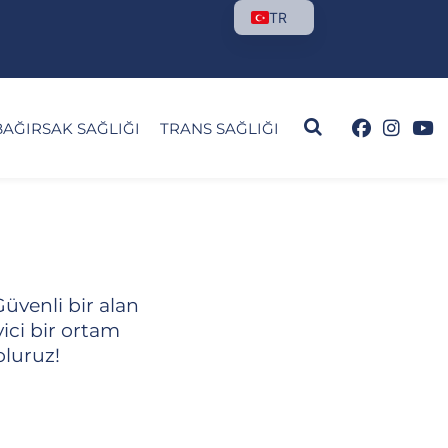
TR
BAĞIRSAK SAĞLIĞI
TRANS SAĞLIĞI
Güvenli bir alan
yici bir ortam
oluruz!