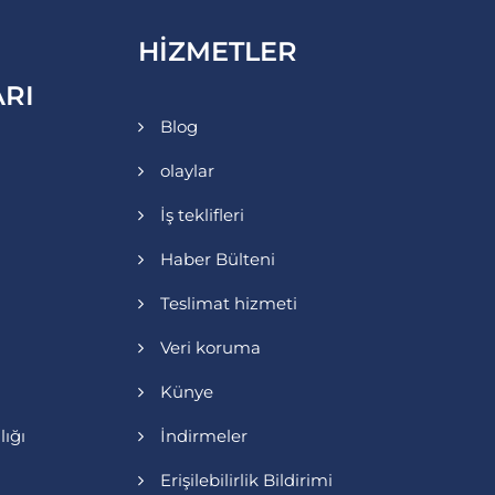
HIZMETLER
RI
Blog
olaylar
İş teklifleri
Haber Bülteni
Teslimat hizmeti
Veri koruma
Künye
lığı
İndirmeler
Erişilebilirlik Bildirimi