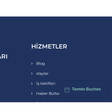
HIZMETLER
RI
Blog
olaylar
İş teklifleri
Termin Buchen
Haber Bülteni
Teslimat hizmeti