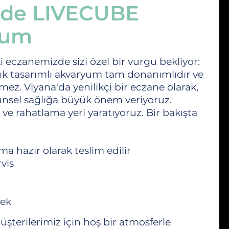
zde LIVECUBE
yum
 eczanemizde sizi özel bir vurgu bekliyor:
Şık tasarımlı akvaryum tam donanımlıdır ve
ez. Viyana'da yenilikçi bir eczane olarak,
tünsel sağlığa büyük önem veriyoruz.
e rahatlama yeri yaratıyoruz. Bir bakışta
 hazır olarak teslim edilir
vis
m
tek
şterilerimiz için hoş bir atmosferle