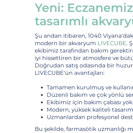
Yeni: Eczanemi
tasarımlı akvar
Şu andan itibaren, 1040 Viyana'daki
modern bir akvaryum
LIVECUBE
. 
ekibimiz tarafından bakım gerektirm
iyi hissettiren bir atmosfere ve bü
Doğrudan satış odasında bir huzur v
LIVECUBE'ün avantajları:
Tamamen kurulmuş ve kullanıma
Düzenli bakım ve çok yönlü ser
Ekibimiz için bakım çabası yok
Modern, yüksek kaliteli tasarı
Uzmanlardan profesyonel des
Bu şekilde, farmasötik uzmanlığı mü