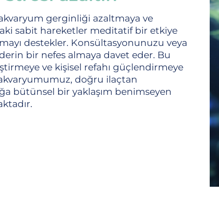
r akvaryum gerginliği azaltmaya ve
ki sabit hareketler meditatif bir etkiye
tlamayı destekler. Konsültasyonunuzu veya
derin bir nefes almaya davet eder. Bu
liştirmeye ve kişisel refahı güçlendirmeye
m akvaryumumuz, doğru ilaçtan
ğlığa bütünsel bir yaklaşım benimseyen
ktadır.