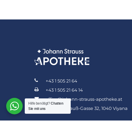
+43 1 505 21 64
+43 1 505 21 64 14
office@johann-strauss-apotheke.at
Hilfe benötigt?
Chatten
Johann-Strauß-Gasse 32, 1040 Viyana
Sie mit uns