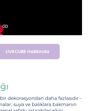
LIVECUBE Hakkında
ğı
r dekorasyondan daha fazlasıdır -
ırmalar, suya ve balıklara bakmanın
genel refahı artırabileceğini