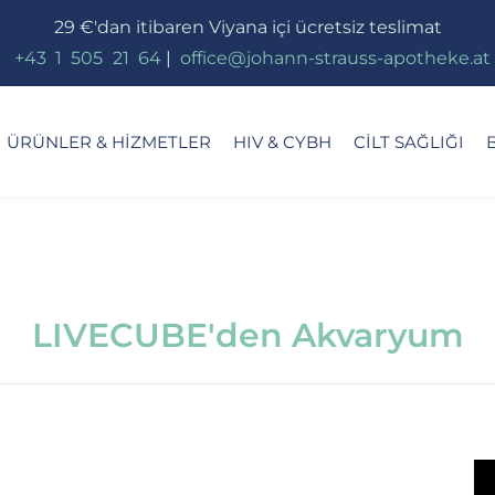
29 €'dan itibaren Viyana içi ücretsiz teslimat
_
+43
_
1
_
505
_
21
_
64
|
_
office@johann-strauss-apotheke.at
ÜRÜNLER & HIZMETLER
HIV & CYBH
CILT SAĞLIĞI
LIVECUBE'den Akvaryum