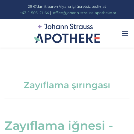
29 €'dan itibaren Viyana içi ücretsiz teslimat
_
+43
_
1
_
505
_
21
_
64
|
_
office@johann-strauss-apotheke.at
Zayıflama şırıngası
Zayıflama iğnesi -