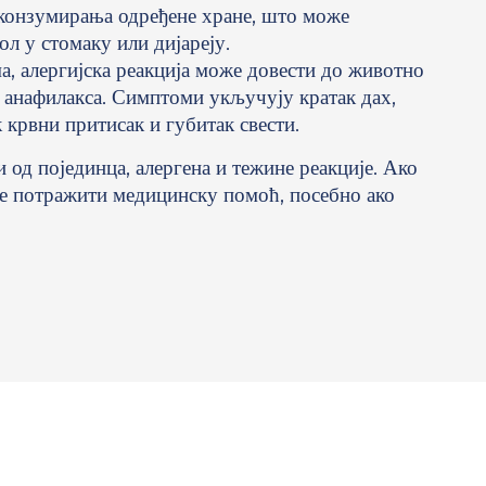
 конзумирања одређене хране, што може
л у стомаку или дијареју.
, алергијска реакција може довести до животно
о анафилакса. Симптоми укључују кратак дах,
к крвни притисак и губитак свести.
 од појединца, алергена и тежине реакције. Ако
 је потражити медицинску помоћ, посебно ако