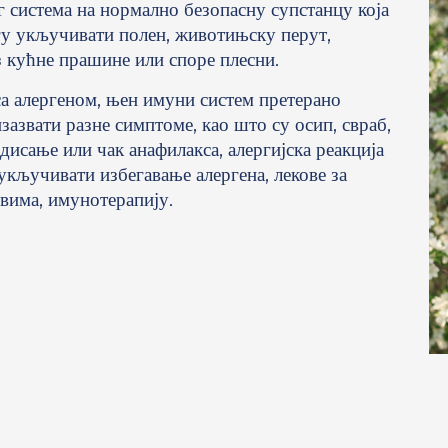
г система на нормално безопасну супстанцу која
гу укључивати полен, животињску перут,
з кућне прашине или споре плесни.
 са алергеном, њен имуни систем претерано
изазвати разне симптоме, као што су осип, свраб,
дисање или чак анафилакса, алергијска реакција
укључивати избегавање алергена, лекове за
вима, имунотерапију.