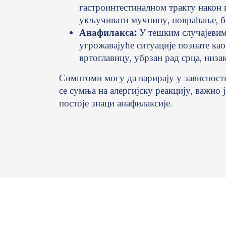
гастроинтестиналном тракту након
укључивати мучнину, повраћање, бо
Анафилакса:
У тешким случајевима
угрожавајуће ситуације познате ка
вртоглавицу, убрзан рад срца, низа
Симптоми могу да варирају у зависности
се сумња на алергијску реакцију, важно
постоје знаци анафилаксије.