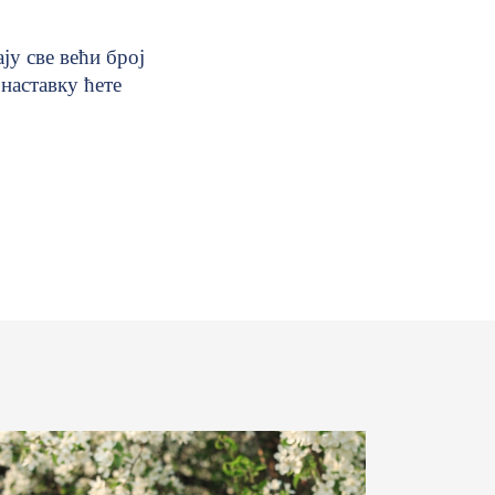
ју све већи број
наставку ћете