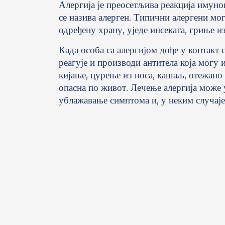
Алергија је преосетљива реакција имуно
се назива алерген. Типични алергени мо
одређену храну, уједе инсеката, гриње и
Када особа са алергијом дође у контакт
реагује и производи антитела која могу 
кијање, цурење из носа, кашаљ, отежано 
опасна по живот. Лечење алергија може 
ублажавање симптома и, у неким случаје