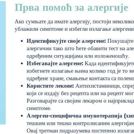
Прва помоћ за алергије
Ако сумњате да имате алергију, постоји неколико
ублажили симптоме и избегли излагање алергеним
Идентификујте своје алергене:
Покушајте д
алергични тако што ћете обавити тест на ал
одређеним ситуацијама или изложеношћу.
Избегавајте алергене:
Када идентификујете
избегнете излагање њима колико год је то 
одређене хране, смањење контакта са полен
Користите лекове:
Антихистаминици, спреје
који се издају без рецепта или на рецепт м
Разговарајте са својим лекаром о најприкл
симптоме.
Алерген-специфична имунотерапија (хип
тешким или тешко контролисаним алергијам
Овај третман подразумева постепено излага