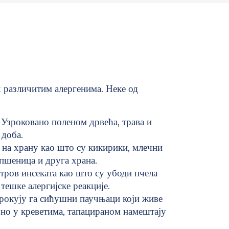
х различитим алергенима. Неке од
Узроковано поленом дрвећа, трава и
 доба.
 на храну као што су кикирики, млечни
, пшеница и друга храна.
тров инсеката као што су убоди пчела
тешке алергијске реакције.
рокују га сићушни паучњаци који живе
но у креветима, тапацираном намештају