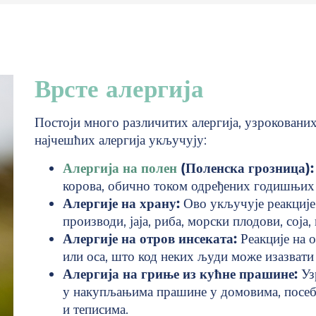
Врсте алергија
Постоји много различитих алергија, узроковани
најчешћих алергија укључују:
Алергија на полен
(Поленска грозница):
корова, обично током одређених годишњих
Алергије на храну:
Ово укључује реакције
производи, јаја, риба, морски плодови, соја
Алергије на отров инсеката:
Реакције на о
или оса, што код неких људи може изазвати 
Алергија на гриње из кућне прашине:
Уз
у накупљањима прашине у домовима, посеб
и теписима.