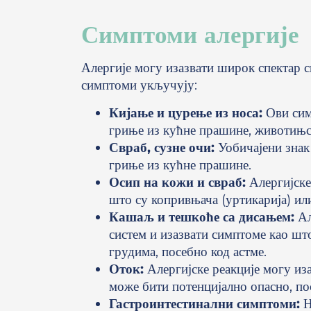
Симптоми алергије
Алергије могу изазвати широк спектар 
симптоми укључују:
Кијање и цурење из носа:
Ови симп
гриње из кућне прашине, животињск
Свраб, сузне очи:
Уобичајени знак 
гриње из кућне прашине.
Осип на кожи и свраб:
Алергијске
што су копривњача (уртикарија) ил
Кашаљ и тешкоће са дисањем:
Ал
систем и изазвати симптоме као шт
грудима, посебно код астме.
Оток:
Алергијске реакције могу иза
може бити потенцијално опасно, пос
Гастроинтестинални симптоми:
Н