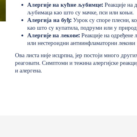
Алергије на кућне љубимце:
Реакције на 
љубимаца као што су мачке, пси или коњи.
Алергија на буђ:
Узрок су споре плесни, ко
као што су купатила, подруми или у природ
Алергије на лекове:
Реакције на одређене 
или нестероидни антиинфламаторни лекови
Ова листа није исцрпна, јер постоји много друг
реаговати. Симптоми и тежина алергијске реакци
и алергена.