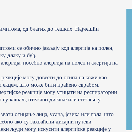
симптома, од благих до тешких. Најчешћи
томи се обично јављају код алергија на полен,
у длаку и буђ.
алергија, посебно алергија на полен и алергија на
 реакције могу довести до осипа на кожи као
и екцем, што може бити праћено сврабом.
ергијске реакције могу утицати на респираторни
о су кашаљ, отежано дисање или стезање у
звати отицање лица, усана, језика или грла, што
ебно ако су захваћени дисајни путеви.
еки људи могу искусити алергијске реакције у