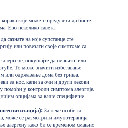
 корака које можете предузети да бисте
а. Ево неколико савета:
а сазнате на које супстанце сте
ергију или повезати своје симптоме са
 алергене, покушајте да смањите или
могуће. То може значити избегавање
ом или одржавање дома без гриња.
ви за нос, капи за очи и други лекови
огу помоћи у контроли симптома алергије.
аднијим опцијама за ваше специфичне
осензитизација):
За неке особе са
а, може се размотрити имунотерапија.
ње алергену како би се временом смањио