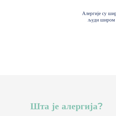
Алергије су шир
људи широм с
Шта је алергија?