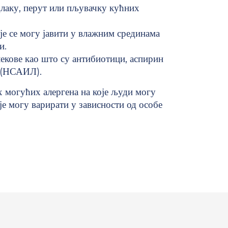
длаку, перут или пљувачку кућних
је се могу јавити у влажним срединама
и.
лекове као што су антибиотици, аспирин
 (НСАИЛ).
их могућих алергена на које људи могу
је могу варирати у зависности од особе