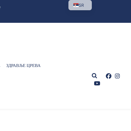
SR
е
Е
ЗДРАВЉЕ ЦРЕВА