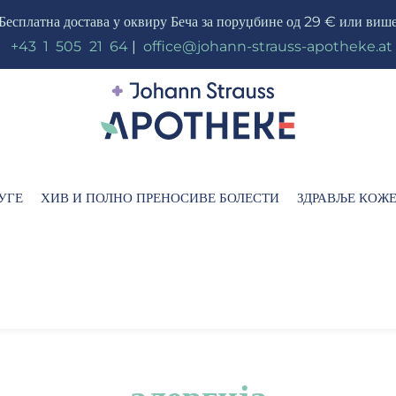
Бесплатна достава у оквиру Беча за поруџбине од 29 € или виш
_
+43
_
1
_
505
_
21
_
64
|
_
office@johann-strauss-apotheke.at
УГЕ
ХИВ И ПОЛНО ПРЕНОСИВЕ БОЛЕСТИ
ЗДРАВЉЕ КОЖ