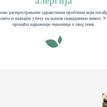
алергија
око распрострањени здравствени проблеми који погађа
вета и значајно утичу на њихов свакодневни живот. У 
пронаћи најважније чињенице о овој теми.