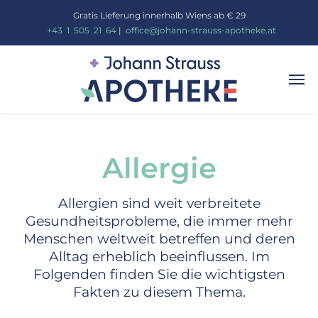
Gratis Lieferung innerhalb Wiens ab € 29
_
+43
_
1
_
505
_
21
_
64
|
_
office@johann-strauss-apotheke.at
Allergie
Allergien sind weit verbreitete
Gesundheitsprobleme, die immer mehr
Menschen weltweit betreffen und deren
Alltag erheblich beeinflussen. Im
Folgenden finden Sie die wichtigsten
Fakten zu diesem Thema.