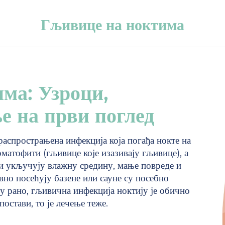
Гљивице на ноктима
ма: Узроци,
е на први поглед
аспрострањена инфекција која погађа нокте на
рматофити (гљивице које изазивају гљивице), а
чи укључују влажну средину, мање повреде и
но посећују базене или сауне су посебно
у рано, гљивична инфекција ноктију је обично
постави, то је лечење теже.