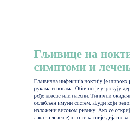
Гљивице на нокти
симптоми и лечењ
Гљивична инфекција ноктију је широко р
рукама и ногама. Обично је узрокују де
ређе квасце или плесни. Типични окида
ослабљен имуни систем. Људи који редов
изложени високом ризику. Ако се откриј
лака за лечење; што се касније дијагноза 