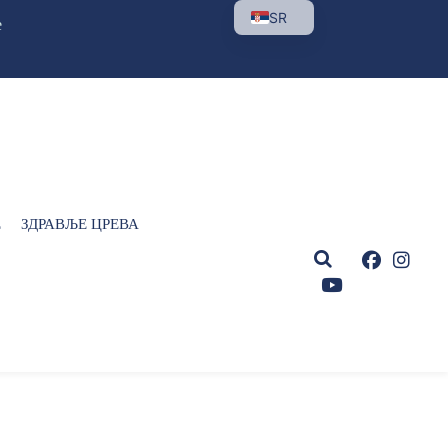
SR
е
Е
ЗДРАВЉЕ ЦРЕВА