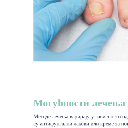
Могућности лечења
Методе лечења варирају у зависности од 
су антифунгални лакови или креме за нок