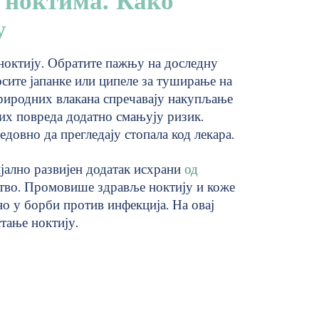
 ноктима: Како
у
 ноктију. Обратите пажњу на доследну
осите јапанке или ципеле за туширање на
природних влакана спречавају накупљање
их повреда додатно смањују ризик.
довно да прегледају стопала код лекара.
јално развијен додатак исхрани
од
ство. Промовише здравље ноктију и коже
но у борби против инфекција. На овај
тање ноктију.