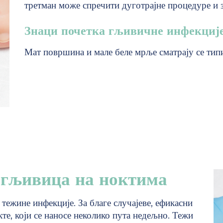
третман може спречити дуготрајне процедуре и 
Знаци почетка гљивичне инфекције
Мат површина и мале беле мрље сматрају се ти
 гљивица на ноктима
тежине инфекције. За благе случајеве, ефикасни
те, који се наносе неколико пута недељно. Тежи