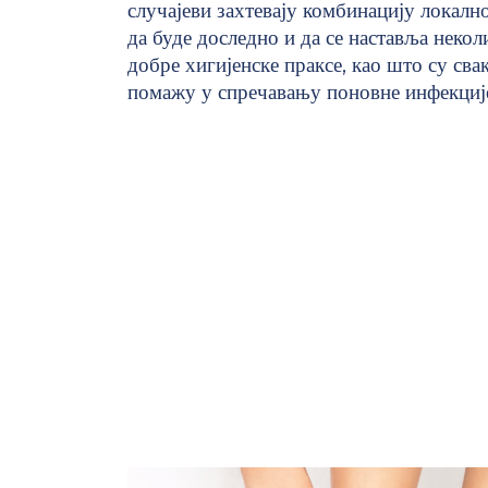
случајеви захтевају комбинацију локалн
да буде доследно и да се наставља некол
добре хигијенске праксе, као што су сва
помажу у спречавању поновне инфекциј