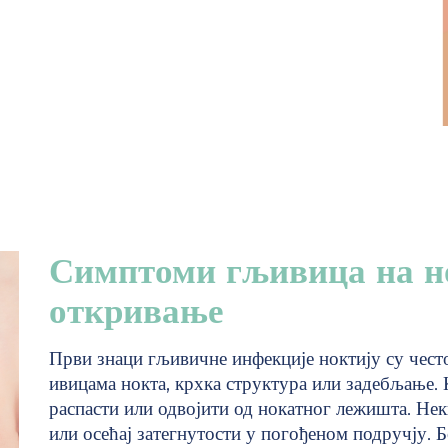
Симптоми гљивица на н
откривање
Први знаци гљивичне инфекције ноктију су често
ивицама нокта, крхка структура или задебљање. 
распасти или одвојити од нокатног лежишта. Нек
или осећај затегнутости у погођеном подручју. Б