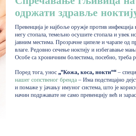
Спречавање гљивица на
одржати здравље ноктиј
Превенција је најбоље оружје против инфекција
негу стопала, темељно осушите стопала и увек н
јавним местима. Прозрачне ципеле и чарапе од 
влаге. Редовно сечење ноктију и избегавање мањ
Особе са хроничним болестима, посебно, треба ре
Поред тога, унос
„"Кожа, коса, нокти"“
– специ
нашег сопственог бренда
– Има подстицајно деј
и помаже у јачању имуног система, што је корис
начин подржавате не само превенцију већ и зарас