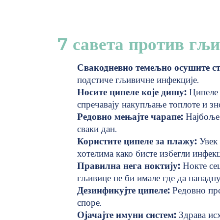
7 савета против гљ
Свакодневно темељно осушите с
подстиче гљивичне инфекције.
Носите ципеле које дишу:
Ципеле 
спречавају накупљање топлоте и зн
Редовно мењајте чарапе:
Најбоље 
сваки дан.
Користите ципеле за плажу:
Увек
хотелима како бисте избегли инфекц
Правилна нега ноктију:
Нокте се
гљивице не би имале где да нападну
Дезинфикујте ципеле:
Редовно пр
споре.
Ојачајте имуни систем:
Здрава ис