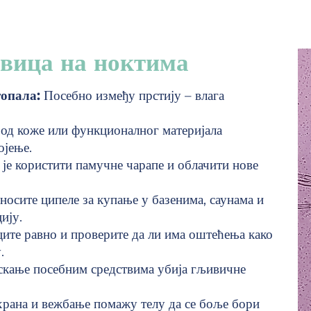
ивица на ноктима
топала:
Посебно између прстију – влага
од коже или функционалног материјала
ојење.
је користити памучне чарапе и облачити нове
 носите ципеле за купање у базенима, саунама и
ију.
ците равно и проверите да ли има оштећења како
.
скање посебним средствима убија гљивичне
храна и вежбање помажу телу да се боље бори