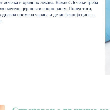
ог лечења и оралних лекова. Важно: Лечење треба
ико месеци, јер нокти споро расту. Поред тога,
кодневна промена чарапа и дезинфекција ципела,
е.