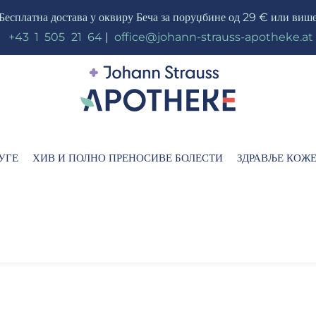
Бесплатна достава у оквиру Беча за поруџбине од 29 € или виш
_
+43
_
1
_
505
_
21
_
64
|
_
office@johann-strauss-apotheke.at
УГЕ
ХИВ И ПОЛНО ПРЕНОСИВЕ БОЛЕСТИ
ЗДРАВЉЕ КОЖ