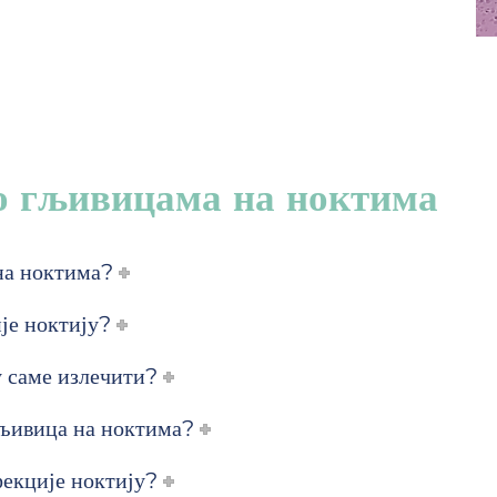
о гљивицама на ноктима
на ноктима?
је ноктију?
у саме излечити?
гљивица на ноктима?
екције ноктију?