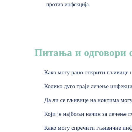
против инфекција.
Питања и одговори 
Како могу рано открити гљивице 
Колико дуго траје лечење инфекци
Да ли се гљивице на ноктима мог
Који је најбољи начин за лечење 
Како могу спречити гљивичне инф