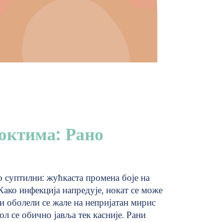
октима: Рано
 суптилни: жућкаста промена боје на
Како инфекција напредује, нокат се може
и оболели се жале на непријатан мирис
ол се обично јавља тек касније. Рани