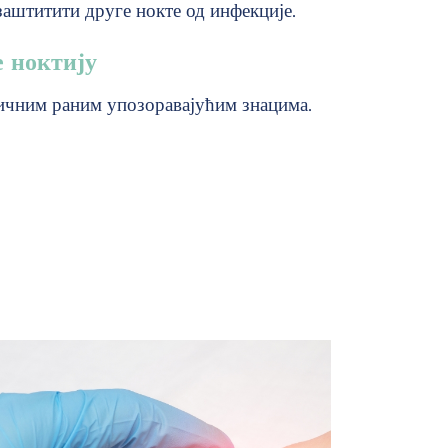
заштитити друге нокте од инфекције.
 ноктију
пичним раним упозоравајућим знацима.