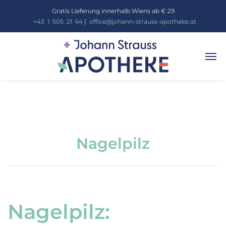
Gratis Lieferung innerhalb Wiens ab € 29
_
+43
_
1
_
505
_
21
_
64
|
_
office@johann-strauss-apotheke.at
Nagelpilz
Nagelpilz: