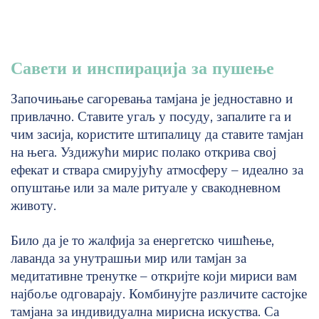
Савети и инспирација за пушење
Започињање сагоревања тамјана је једноставно и
привлачно. Ставите угаљ у посуду, запалите га и
чим засија, користите штипалицу да ставите тамјан
на њега. Уздижући мирис полако открива свој
ефекат и ствара смирујућу атмосферу – идеално за
опуштање или за мале ритуале у свакодневном
животу.
Било да је то жалфија за енергетско чишћење,
лаванда за унутрашњи мир или тамјан за
медитативне тренутке – откријте који мириси вам
најбоље одговарају. Комбинујте различите састојке
тамјана за индивидуална мирисна искуства. Са