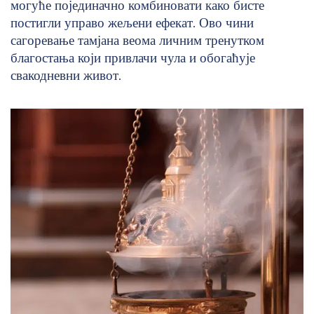
могуће појединачно комбиновати како бисте
постигли управо жељени ефекат. Ово чини
сагоревање тамјана веома личним тренутком
благостања који привлачи чула и обогаћује
свакодневни живот.