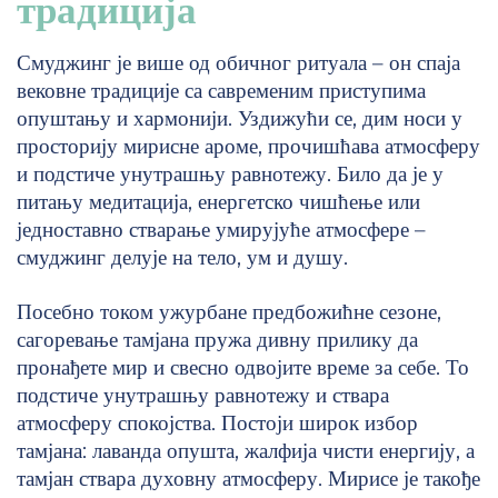
традиција
Смуджинг је више од обичног ритуала – он спаја
вековне традиције са савременим приступима
опуштању и хармонији. Уздижући се, дим носи у
просторију мирисне ароме, прочишћава атмосферу
и подстиче унутрашњу равнотежу. Било да је у
питању медитација, енергетско чишћење или
једноставно стварање умирујуће атмосфере –
смуджинг делује на тело, ум и душу.
Посебно током ужурбане предбожићне сезоне,
сагоревање тамјана пружа дивну прилику да
пронађете мир и свесно одвојите време за себе. То
подстиче унутрашњу равнотежу и ствара
атмосферу спокојства. Постоји широк избор
тамјана: лаванда опушта, жалфија чисти енергију, а
тамјан ствара духовну атмосферу. Мирисе је такође