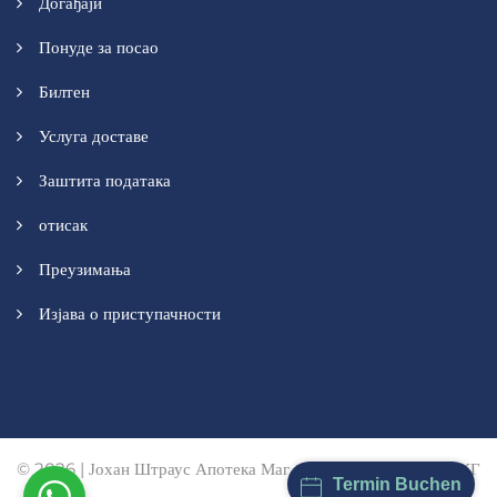
Догађаји
Понуде за посао
Билтен
Услуга доставе
Заштита података
отисак
Преузимања
Изјава о приступачности
© 2026 | Јохан Штраус Апотека Маг. пхарм. Мануел Вендл КГ
Termin Buchen