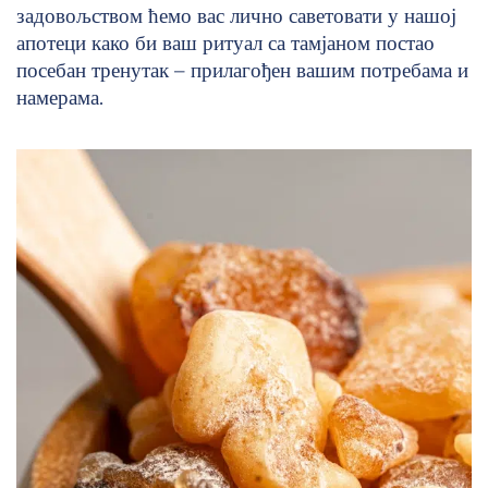
задовољством ћемо вас лично саветовати у нашој
апотеци како би ваш ритуал са тамјаном постао
посебан тренутак – прилагођен вашим потребама и
намерама.