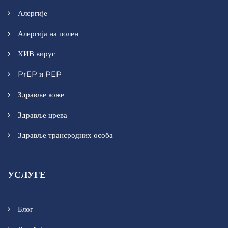
Алергије
Алергија на полен
ХИВ вирус
PrEP и PEP
Здравље коже
Здравље црева
Здравље трансродних особа
УСЛУГЕ
Блог