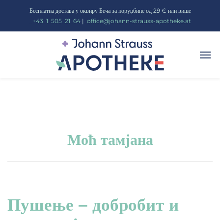
Бесплатна достава у оквиру Беча за поруџбине од 29 € или више
_
+43
_
1
_
505
_
21
_
64
|
_
office@johann-strauss-apotheke.at
Моћ тамјана
Пушење – добробит и