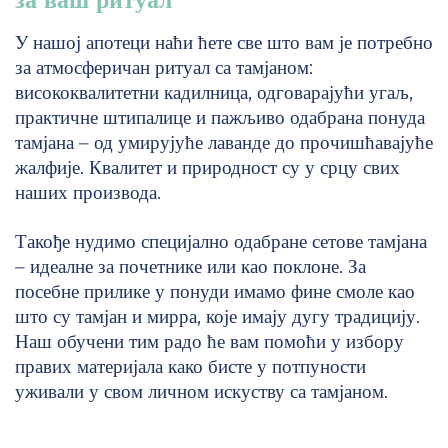
У нашој апотеци наћи ћете све што вам је потребно
за атмосферичан ритуал са тамјаном:
висококвалитетни кадилница, одговарајући угаљ,
практичне штипалице и пажљиво одабрана понуда
тамјана – од умирујуће лаванде до прочишћавајуће
жалфије. Квалитет и природност су у срцу свих
наших производа.
Такође нудимо специјално одабране сетове тамјана
– идеалне за почетнике или као поклоне. За
посебне прилике у понуди имамо фине смоле као
што су тамјан и мирра, које имају дугу традицију.
Наш обучени тим радо ће вам помоћи у избору
правих материјала како бисте у потпуности
уживали у свом личном искуству са тамјаном.