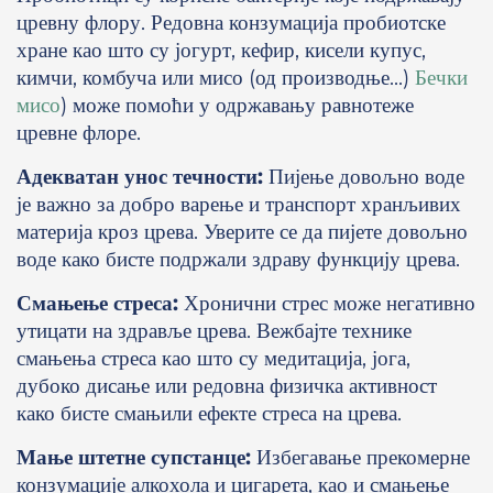
цревну флору. Редовна конзумација пробиотске
хране као што су јогурт, кефир, кисели купус,
кимчи, комбуча или мисо (од производње...)
Бечки
мисо
) може помоћи у одржавању равнотеже
цревне флоре.
Адекватан унос течности:
Пијење довољно воде
је важно за добро варење и транспорт хранљивих
материја кроз црева. Уверите се да пијете довољно
воде како бисте подржали здраву функцију црева.
Смањење стреса:
Хронични стрес може негативно
утицати на здравље црева. Вежбајте технике
смањења стреса као што су медитација, јога,
дубоко дисање или редовна физичка активност
како бисте смањили ефекте стреса на црева.
Мање штетне супстанце:
Избегавање прекомерне
конзумације алкохола и цигарета, као и смањење