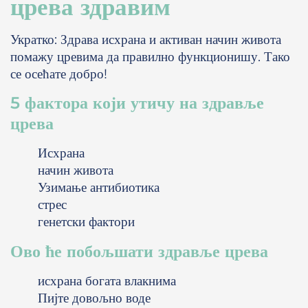
црева здравим
Укратко: Здрава исхрана и активан начин живота
помажу цревима да правилно функционишу. Тако
се осећате добро!
5 фактора који утичу на здравље
црева
Исхрана
начин живота
Узимање антибиотика
стрес
генетски фактори
Ово ће побољшати здравље црева
исхрана богата влакнима
Пијте довољно воде