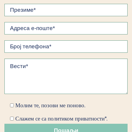
Молим те, позови ме поново.
Слажем се са политиком приватности*.