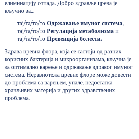
елиминацију отпада. Добро здравље црева је
кључно за...
тај/та/то/то
Одржавање имуног система
,
тај/та/то/то
Регулација метаболизма
и
тај/та/то/то
Превенција болести.
Здрава цревна флора, која се састоји од разних
корисних бактерија и микроорганизама, кључна је
за оптимално варење и одржавање здравог имуног
система. Неравнотежа цревне флоре може довести
до проблема са варењем, упале, недостатка
хранљивих материја и других здравствених
проблема.