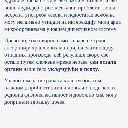
Здравље црева постаје све важније питање за све
више људи, јер стрес, ментални проблеми, лоша
исхрана, употреба лекова и недостатак вежбања
могу негативно утицати на интеракцију милијарди
микроорганизама у нашем дигестивном систему.
Црево није одговорно само за варење хране,
апсорпцију хранљивих материја и елиминацију
отпадних производа, већ регулише скоро све
остало путем сложене мреже нерава.
сви остали
органи
наше тело
укључујући и психу
.
Уравнотежена исхрана са храном богатом
влакнима, пробиотицима и довољно воде, као и
редовна физичка активност и довољно сна, могу
допринети здрављу црева.