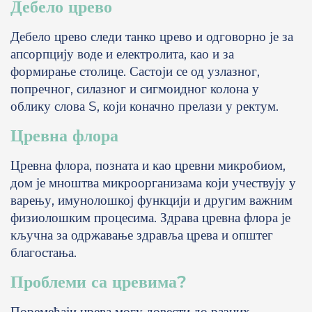
Дебело црево
Дебело црево следи танко црево и одговорно је за
апсорпцију воде и електролита, као и за
формирање столице. Састоји се од узлазног,
попречног, силазног и сигмоидног колона у
облику слова S, који коначно прелази у ректум.
Цревна флора
Цревна флора, позната и као цревни микробиом,
дом је мноштва микроорганизама који учествују у
варењу, имунолошкој функцији и другим важним
физиолошким процесима. Здрава цревна флора је
кључна за одржавање здравља црева и општег
благостања.
Проблеми са цревима?
Поремећаји црева могу довести до разних