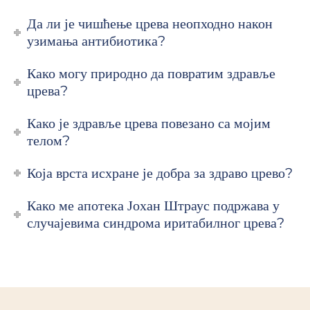
Да ли је чишћење црева неопходно након
узимања антибиотика?
Како могу природно да повратим здравље
црева?
Како је здравље црева повезано са мојим
телом?
Која врста исхране је добра за здраво црево?
Како ме апотека Јохан Штраус подржава у
случајевима синдрома иритабилног црева?