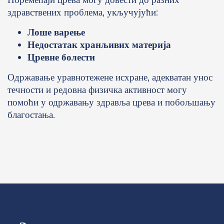
здравствених проблема, укључујући:
Лоше варење
Недостатак хранљивих материја
Цревне болести
Одржавање уравнотежене исхране, адекватан унос
течности и редовна физичка активност могу
помоћи у одржавању здравља црева и побољшању
благостања.