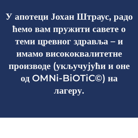
У апотеци Јохан Штраус, радо
ћемо вам пружити савете о
теми цревног здравља – и
имамо висококвалитетне
производе (укључујући и оне
од OMNi-BiOTiC©) на
лагеру.