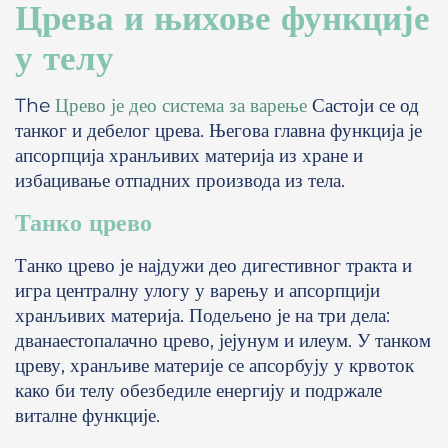
Црева и њихове функције
у телу
The
Црево је део система за варење
Састоји се од
танког и дебелог црева. Његова главна функција је
апсорпција хранљивих материја из хране и
избацивање отпадних производа из тела.
Танко црево
Танко црево је најдужи део дигестивног тракта и
игра централну улогу у варењу и апсорпцији
хранљивих материја. Подељено је на три дела:
дванаестопалачно црево, јејунум и илеум. У танком
цреву, хранљиве материје се апсорбују у крвоток
како би телу обезбедиле енергију и подржале
виталне функције.