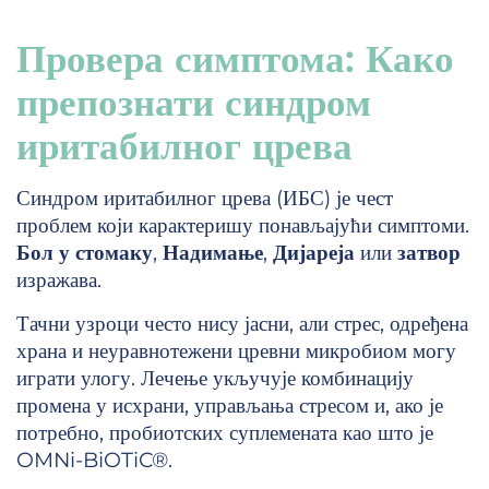
Провера симптома: Како
препознати синдром
иритабилног црева
Синдром иритабилног црева (ИБС) је чест
проблем који карактеришу понављајући симптоми.
Бол у стомаку
,
Надимање
,
Дијареја
или
затвор
изражава.
Тачни узроци често нису јасни, али стрес, одређена
храна и неуравнотежени цревни микробиом могу
играти улогу. Лечење укључује комбинацију
промена у исхрани, управљања стресом и, ако је
потребно, пробиотских суплемената као што је
OMNi-BiOTiC®.