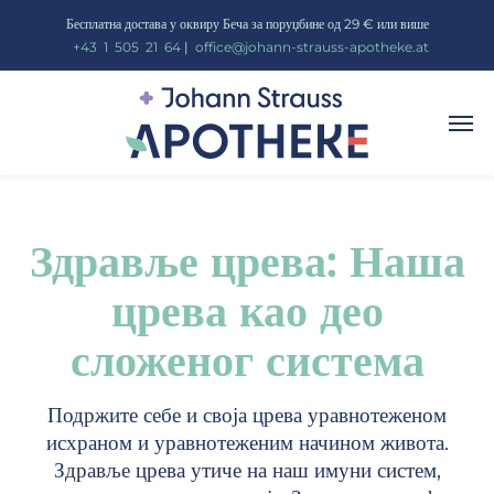
Бесплатна достава у оквиру Беча за поруџбине од 29 € или више
_
+43
_
1
_
505
_
21
_
64
|
_
office@johann-strauss-apotheke.at
Здравље црева: Наша
црева као део
сложеног система
Подржите себе и своја црева уравнотеженом
исхраном и уравнотеженим начином живота.
Здравље црева утиче на наш имуни систем,