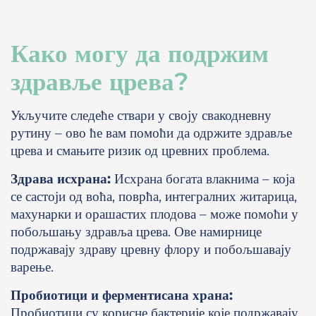
Како могу да подржим
здравље црева?
Укључите следеће ствари у своју свакодневну
рутину – ово ће вам помоћи да одржите здравље
црева и смањите ризик од цревних проблема.
Здрава исхрана:
Исхрана богата влакнима – која
се састоји од воћа, поврћа, интегралних житарица,
махунарки и орашастих плодова – може помоћи у
побољшању здравља црева. Ове намирнице
подржавају здраву цревну флору и побољшавају
варење.
Пробиотици и ферментисана храна:
Пробиотици су корисне бактерије које подржавају