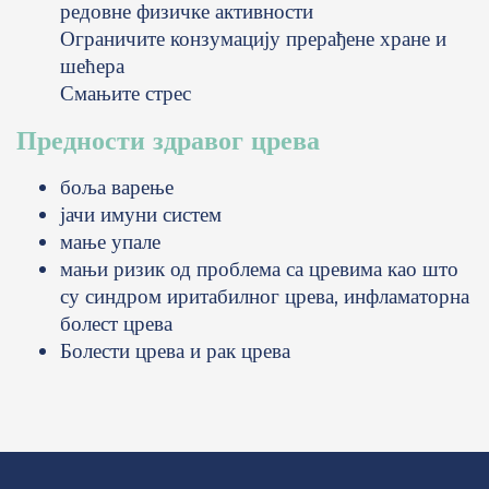
редовне физичке активности
Ограничите конзумацију прерађене хране и
шећера
Смањите стрес
Предности здравог црева
боља варење
јачи имуни систем
мање упале
мањи ризик од проблема са цревима као што
су синдром иритабилног црева, инфламаторна
болест црева
Болести црева и рак црева