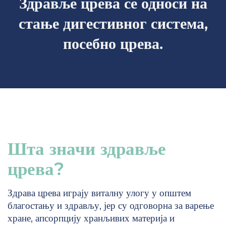
Здравље црева се односи на
стање дигестивног система,
посебно црева.
Шта значи здравље
црева?
Здрава црева играју виталну улогу у општем
благостању и здрављу, јер су одговорна за варење
хране, апсорпцију хранљивих материја и