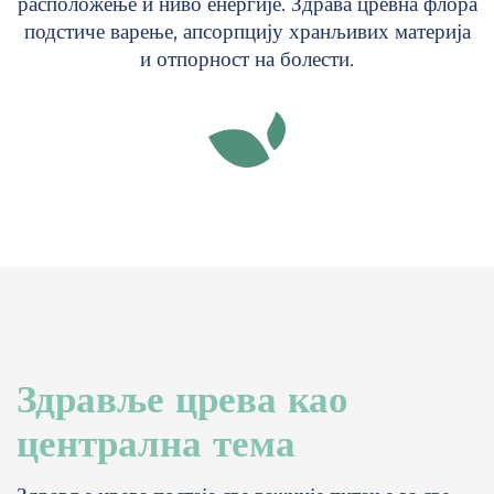
расположење и ниво енергије. Здрава цревна флора
подстиче варење, апсорпцију хранљивих материја
и отпорност на болести.
Здравље црева као
централна тема