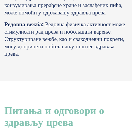
конзумирања прерађене хране и заслађених пића,
може помоћи у одржавању здравља црева.
Редовна вежба:
Редовна физичка активност може
стимулисати рад црева и побољшати варење.
Структуриране вежбе, као и свакодневни покрети,
могу допринети побољшању општег здравља
црева.
Питања и одговори о
здрављу црева