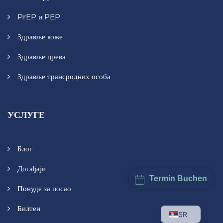
PrEP и PEP
Здравље коже
Здравље црева
Здравље трансродних особа
УСЛУГЕ
Блог
Догађаји
Понуде за посао
Termin Buchen
Билтен
SR