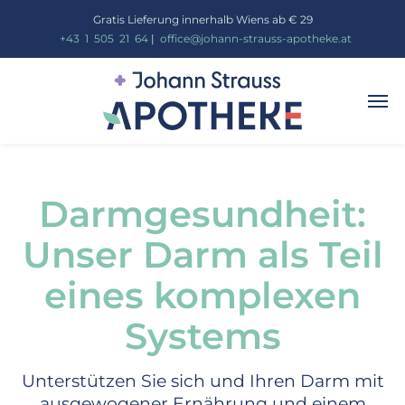
Gratis Lieferung innerhalb Wiens ab € 29
_
+43
_
1
_
505
_
21
_
64
|
_
office@johann-strauss-apotheke.at
Darmgesundheit:
Unser Darm als Teil
eines komplexen
Systems
Unterstützen Sie sich und Ihren Darm mit
ausgewogener Ernährung und einem