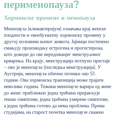
перименопауза?
Хормонске промене и менопауза
Менопауза (климактеријум) означава крај женске
плодности и свеобухватну хормонску промену у
другој половини њеног живота. Јајници постепено
смањују производњу естрогена и прогестерона,
што доводи до све нередовнијег менструалног
крварења. На крају, менструација потпуно престаје
– ово је менопауза (последња менструација). У
Аустрији, менопауза обично почиње око 51.
године. Ова хормонска транзиција може трајати
неколико година. Тежина менопаузе варира од жене
до жене: приближно једна трећина пријављује
тешке симптоме, једна трећина умерене симптоме,
а једна трећина готово да нема проблема. Према
студијама, на старост почетка менопаузе снажно