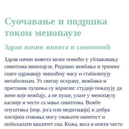
Суочавање и подршка
током менопаузе
Здрав начин живота и самопомоћ
Здрав начин живота може помоћи у ублажавању
симптома менопаузе. Редовно вежбање и тренинг
снаге одржавају мишићну масу и стабилизују
метаболизам. Уз свесну исхрану, вежбање и
престанак пушења су корисни: студије показују да
жене које вежбају, а не пуше, улазе у менопаузу
касније и често са мање симптома. Вежбе
опуштања (нпр. јога или медитација) и добра
хигијена спавања могу смањити напетост и
побољшати квалитет сна. Кожа, коса и нокти често