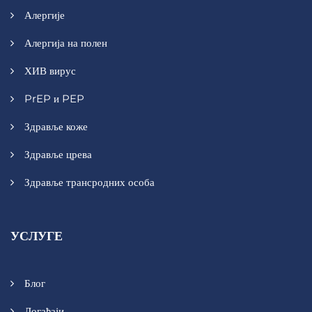
Алергије
Алергија на полен
ХИВ вирус
PrEP и PEP
Здравље коже
Здравље црева
Здравље трансродних особа
УСЛУГЕ
Блог
Догађаји