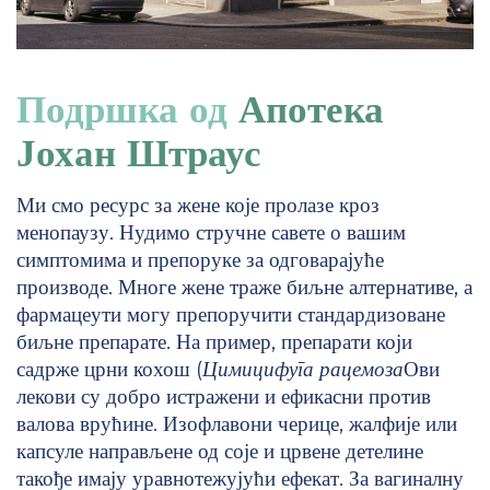
Подршка од
Апотека
Јохан Штраус
Ми смо ресурс за жене које пролазе кроз
менопаузу. Нудимо стручне савете о вашим
симптомима и препоруке за одговарајуће
производе. Многе жене траже биљне алтернативе, а
фармацеути могу препоручити стандардизоване
биљне препарате. На пример, препарати који
садрже црни кохош (
Цимицифуга рацемоза
Ови
лекови су добро истражени и ефикасни против
валова врућине. Изофлавони черице, жалфије или
капсуле направљене од соје и црвене детелине
такође имају уравнотежујући ефекат. За вагиналну