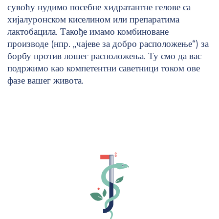
сувоћу нудимо посебне хидратантне гелове са
хијалуронском киселином или препаратима
лактобацила. Такође имамо комбиноване
производе (нпр. „чајеве за добро расположење“) за
борбу против лошег расположења. Ту смо да вас
подржимо као компетентни саветници током ове
фазе вашег живота.