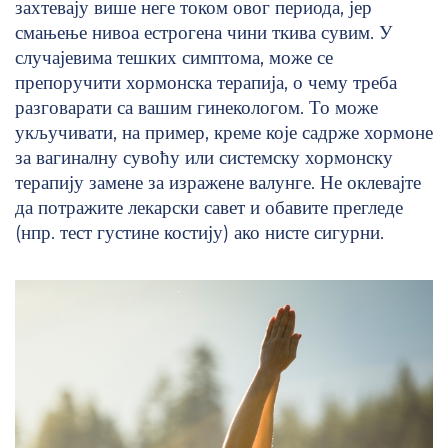
захтевају више неге током овог периода, јер
смањење нивоа естрогена чини ткива сувим. У
случајевима тешких симптома, може се
препоручити хормонска терапија, о чему треба
разговарати са вашим гинекологом. То може
укључивати, на пример, креме које садрже хормоне
за вагиналну сувоћу или системску хормонску
терапију замене за изражене валунге. Не оклевајте
да потражите лекарски савет и обавите прегледе
(нпр. тест густине костију) ако нисте сигурни.