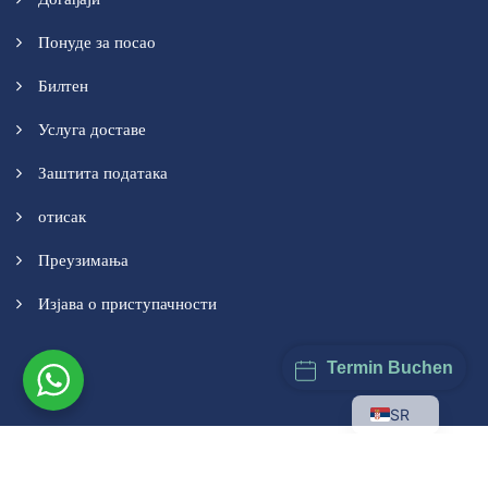
Понуде за посао
Билтен
Услуга доставе
Заштита података
отисак
Преузимања
Изјава о приступачности
Termin Buchen
SR
© 2026 | Јохан Штраус Апотека Маг. пхарм. Мануел Вендл КГ