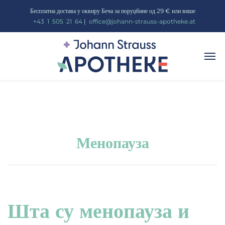
Бесплатна достава у оквиру Беча за поруџбине од 29 € или више
_
+43
_
1
_
505
_
21
_
64
|
_
office@johann-strauss-apotheke.at
Менопауза
Шта су менопауза и