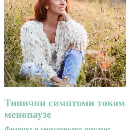
Типични симптоми током
менопаузе
Физичке и емоционалне промене