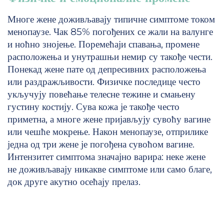
Многе жене доживљавају типичне симптоме током
менопаузе. Чак 85% погођених се жали на валунге
и ноћно знојење. Поремећаји спавања, промене
расположења и унутрашњи немир су такође чести.
Понекад жене пате од депресивних расположења
или раздражљивости. Физичке последице често
укључују повећање телесне тежине и смањену
густину костију. Сува кожа је такође често
приметна, а многе жене пријављују сувоћу вагине
или чешће мокрење. Након менопаузе, отприлике
једна од три жене је погођена сувоћом вагине.
Интензитет симптома значајно варира: неке жене
не доживљавају никакве симптоме или само благе,
док друге акутно осећају прелаз.