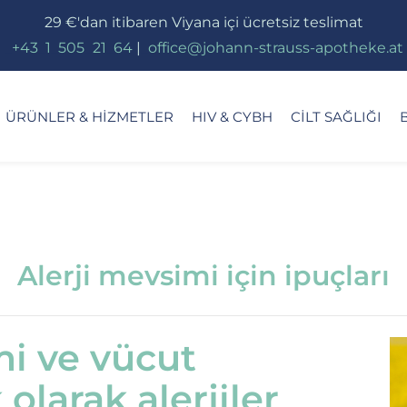
29 €'dan itibaren Viyana içi ücretsiz teslimat
_
+43
_
1
_
505
_
21
_
64
|
_
office@johann-strauss-apotheke.at
ÜRÜNLER & HIZMETLER
HIV & CYBH
CILT SAĞLIĞI
Alerji mevsimi için ipuçları
mi ve vücut
olarak alerjiler