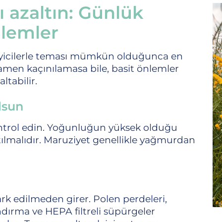
ı azaltın: Günlük
nlemler
etikleyicilerle teması mümkün olduğunca en
amen kaçınılamasa bile, basit önlemler
ltabilir.
lsun
ontrol edin. Yoğunluğun yüksek olduğu
ltılmalıdır. Maruziyet genellikle yağmurdan
ark edilmeden girer. Polen perdeleri,
ırma ve HEPA filtreli süpürgeler