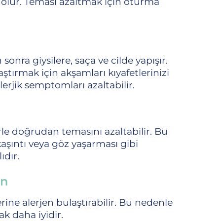
ı olur. Teması azaltmak için oturma
 sonra giysilere, saça ve cilde yapışır.
ştırmak için akşamları kıyafetlerinizi
alerjik semptomları azaltabilir.
rle doğrudan temasını azaltabilir. Bu
kaşıntı veya göz yaşarması gibi
ıdır.
un
ine alerjen bulaştırabilir. Bu nedenle
k daha iyidir.