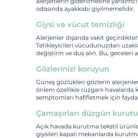
alerjenlerin giderilmesine yardımc
odasında ayakkabı giyilmemelidir.
Giysi ve vücut temizliği
Alerjenler dışarıda vakit geçirdikten
Tetikleyicileri vücudunuzdan uzakla
değiştirin ve duş alın. Bu, geceleri 
Gözlerinizi koruyun
Güneş gözlükleri gözlerin alerjenle
önlem özellikle rüzgarlı havalarda 
semptomları hafifletmek için faydal
Çamaşırları düzgün kurut
Açık havada kurutma tekstil ürünler
giysileri kapalı mekanlarda kurutma