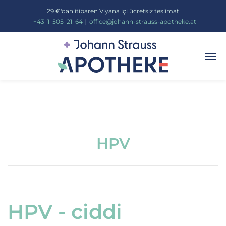
29 €'dan itibaren Viyana içi ücretsiz teslimat
_
+43
_
1
_
505
_
21
_
64
|
_
office@johann-strauss-apotheke.at
HPV
HPV - ciddi