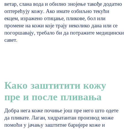
ветар, слана вода и обилно знојење такође додатно
оптерећују кожу. Ако имате озбиљно текући
екцем, изражено отицање, пликове, бол или
промене на кожи које трају неколико дана или се
погоршавају, требало би да потражите медицински
савет.
Како заштитити кожу
пре и после пливања
Добра нега коже почиње још пре него што одете
да пливате. Лаган, хидратантан производ може
помоћи у јачању заштитне баријере коже и