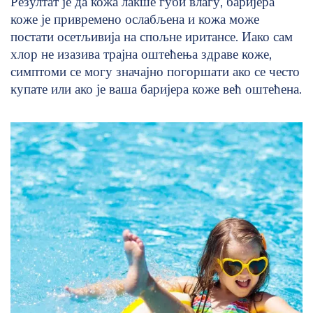
Резултат је да кожа лакше губи влагу, баријера
коже је привремено ослабљена и кожа може
постати осетљивија на спољне иритансе. Иако сам
хлор не изазива трајна оштећења здраве коже,
симптоми се могу значајно погоршати ако се често
купате или ако је ваша баријера коже већ оштећена.