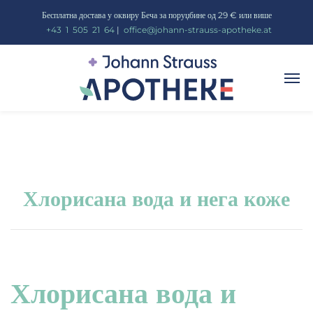
Бесплатна достава у оквиру Беча за поруџбине од 29 € или више
_
+43
_
1
_
505
_
21
_
64
|
_
office@johann-strauss-apotheke.at
Хлорисана вода и нега коже
Хлорисана вода и