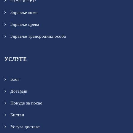
PrEP и PEP
Здравље коже
Здравље црева
Здравље трансродних особа
УСЛУГЕ
Блог
Догађаји
Понуде за посао
Билтен
Услуга доставе