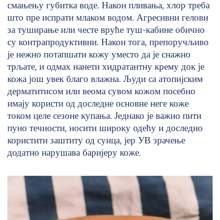
смањењу губитка воде. Након пливања, хлор треба
што пре испрати млаком водом. Агресивни гелови
за туширање или честе вруће туш-кабине обично
су контрапродуктивни. Након тога, препоручљиво
је нежно потапшати кожу уместо да је снажно
трљате, и одмах нанети хидратантну крему док је
кожа још увек благо влажна. Људи са атопијским
дерматитисом или веома сувом кожом посебно
имају користи од доследне основне неге коже
током целе сезоне купања. Једнако је важно пити
пуно течности, носити широку одећу и доследно
користити заштиту од сунца, јер УВ зрачење
додатно нарушава баријеру коже.