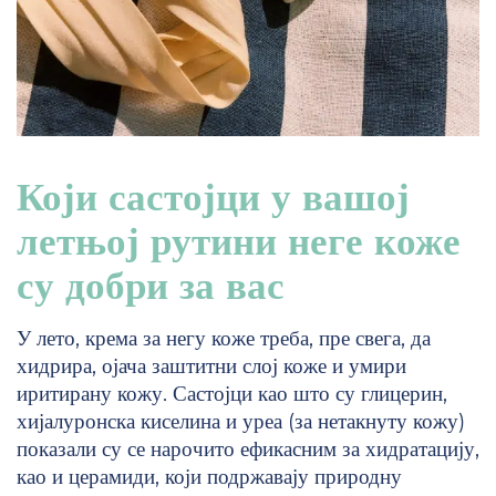
Који састојци у вашој
летњој рутини неге коже
су добри за вас
У лето, крема за негу коже треба, пре свега, да
хидрира, ојача заштитни слој коже и умири
иритирану кожу. Састојци као што су глицерин,
хијалуронска киселина и уреа (за нетакнуту кожу)
показали су се нарочито ефикасним за хидратацију,
као и церамиди, који подржавају природну