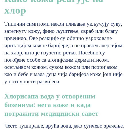
хлор
Типични симптоми након пливања укључују суву,
затегнуту кожу, фино љуштење, свраб или благу
црвенило. Ове реакције су обично узроковане
иритацијом кожне баријере, а не правом алергијом
на хлор, што је изузетно ретко. Посебно су
погођене особе са атопијским дерматитисом,
осетљивом кожом, сувом кожом или псоријазом,
као и бебе и мала деца чија баријера коже још није
у потпуности развијена.
Хлорисана вода у отвореним
базенима: нега коже и када
потражити медицински савет
Често туширање, врућа вода, јако сунчево зрачење,