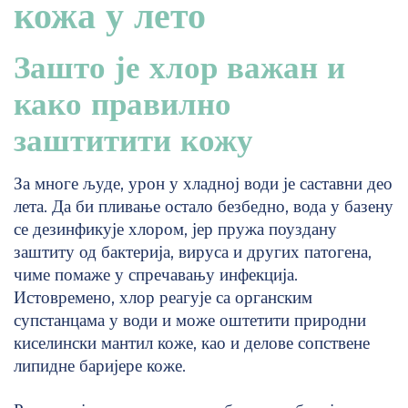
кожа у лето
Зашто је хлор важан и
како правилно
заштитити кожу
За многе људе, урон у хладној води је саставни део
лета. Да би пливање остало безбедно, вода у базену
се дезинфикује хлором, јер пружа поуздану
заштиту од бактерија, вируса и других патогена,
чиме помаже у спречавању инфекција.
Истовремено, хлор реагује са органским
супстанцама у води и може оштетити природни
киселински мантил коже, као и делове сопствене
липидне баријере коже.