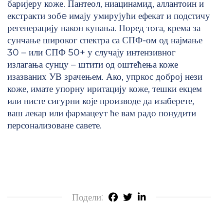
баријеру коже. Пантеол, ниацинамид, аллантоин и
екстракти зобe имају умирујући ефекат и подстичу
регенерацију након купања. Поред тога, крема за
сунчање широког спектра са СПФ-ом од најмање
30 – или СПФ 50+ у случају интензивног
излагања сунцу – штити од оштећења коже
изазваних УВ зрачењем. Ако, упркос доброј нези
коже, имате упорну иритацију коже, тешки екцем
или нисте сигурни које производе да изаберете,
ваш лекар или фармацеут ће вам радо понудити
персонализоване савете.
Подели: