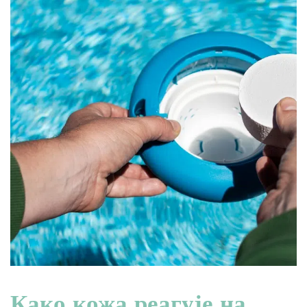
Како кожа реагује на