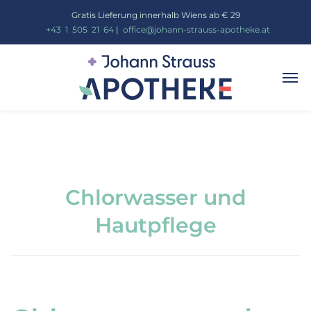
Gratis Lieferung innerhalb Wiens ab € 29
_
+43
_
1
_
505
_
21
_
64
|
_
office@johann-strauss-apotheke.at
Chlorwasser und
Hautpflege