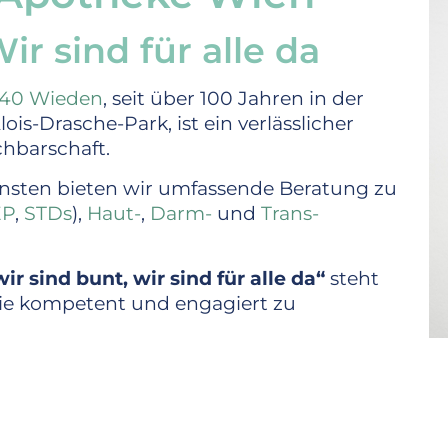
r sind für alle da
040 Wieden
, seit über 100 Jahren in der
s-Drasche-Park, ist ein verlässlicher
chbarschaft.
nsten bieten wir umfassende Beratung zu
EP
,
STDs
),
Haut-
,
Darm-
und
Trans-
ir sind bunt, wir sind für alle da“
steht
Sie kompetent und engagiert zu