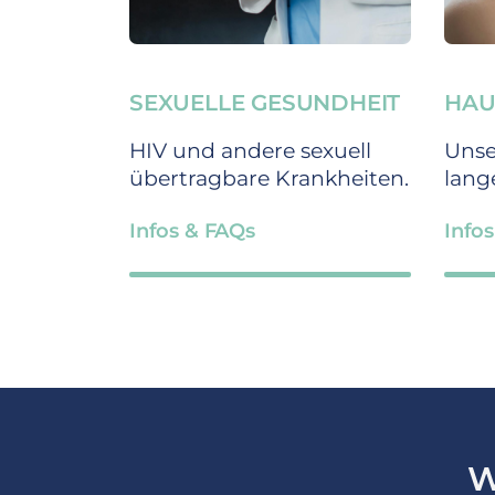
HAU
SEXUELLE GESUNDHEIT
Unse
HIV und andere sexuell
lang
übertragbare Krankheiten.
Info
Infos & FAQs
W