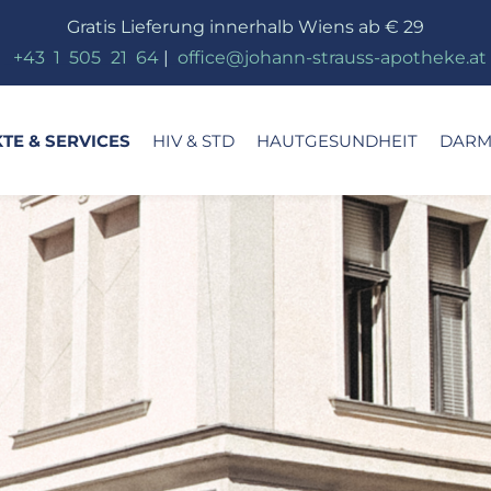
Gratis Lieferung innerhalb Wiens ab € 29
_
+43
_
1
_
505
_
21
_
64
|
_
office@johann-strauss-apotheke.at
TE & SERVICES
HIV & STD
HAUTGESUNDHEIT
DARM