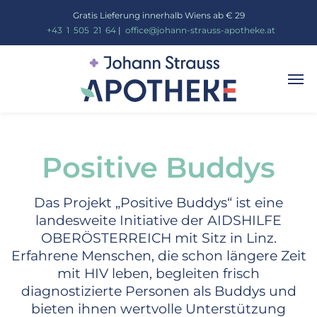
Gratis Lieferung innerhalb Wiens ab € 29
_
+43
_
1
_
505
_
21
_
64
|
_
office@johann-strauss-apotheke.at
Positive Buddys
Das Projekt „Positive Buddys“ ist eine
landesweite Initiative der AIDSHILFE
OBERÖSTERREICH mit Sitz in Linz.
Erfahrene Menschen, die schon längere Zeit
mit HIV leben, begleiten frisch
diagnostizierte Personen als Buddys und
bieten ihnen wertvolle Unterstützung