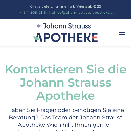
Gratis Lieferung innerhalb Wiens ab € 29
_
+43
_
1
_
505
_
21
_
64
|
_
office@johann-strauss-apotheke.at
Kontaktieren Sie die
Johann Strauss
Apotheke
Haben Sie Fragen oder benötigen Sie eine
Beratung? Das Team der Johann Strauss
Apotheke Wien hilft Ihnen gerne –