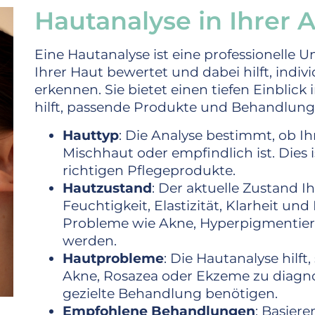
Hautanalyse in Ihrer 
Eine Hautanalyse ist eine professionelle 
Ihrer Haut bewertet und dabei hilft, indiv
erkennen. Sie bietet einen tiefen Einblic
hilft, passende Produkte und Behandlun
Hauttyp
: Die Analyse bestimmt, ob Ih
Mischhaut oder empfindlich ist. Dies 
richtigen Pflegeprodukte.
Hautzustand
: Der aktuelle Zustand Ih
Feuchtigkeit, Elastizität, Klarheit un
Probleme wie Akne, Hyperpigmentieru
werden.
Hautprobleme
: Die Hautanalyse hilf
Akne, Rosazea oder Ekzeme zu diagnos
gezielte Behandlung benötigen.
Empfohlene Behandlungen
: Basier