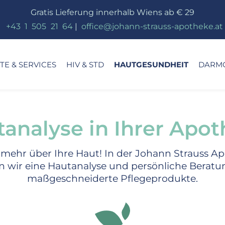
Gratis Lieferung innerhalb Wiens ab € 29
_
+43
_
1
_
505
_
21
_
64
|
_
office@johann-strauss-apotheke.at
E & SERVICES
HIV & STD
HAUTGESUNDHEIT
DARM
analyse in Ihrer Apo
 mehr über Ihre Haut! In der Johann Strauss 
n wir eine Hautanalyse und persönliche Beratu
maßgeschneiderte Pflegeprodukte.