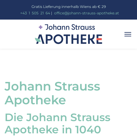
Gratis Lieferung innerhalb Wiens ab € 29
_
+43
_
1
_
505
_
21
_
64
|
_
office@johann-strauss-apotheke.at
Johann Strauss
Apotheke
Die Johann Strauss
Apotheke in 1040