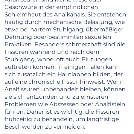
Geschwüre in der empfindlichen
Schleimhaut des Analkanals. Sie entstehen
häufig durch mechanische Belastung, wie
etwa bei hartem Stuhlgang, übermäßiger
Dehnung oder bestimmten sexuellen
Praktiken. Besonders schmerzhaft sind die
Fissuren während und nach dem
Stuhlgang, wobei oft auch Blutungen
auftreten können. In einigen Fällen kann
sich zusätzlich ein Hautlappen bilden, der
auf eine chronische Fissur hinweist. Wenn
Analfissuren unbehandelt bleiben, können
sie sich entzünden und zu ernsteren
Problemen wie Abszessen oder Analfisteln
führen. Daher ist es wichtig, die Fissuren
frühzeitig zu behandeln, um langfristige
Beschwerden zu vermeiden.