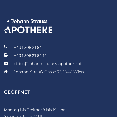
+43 1 505 21 64
+43 1 505 21 64 14
office@johann-strauss-apotheke.at
Johann-Strauß-Gasse 32, 1040 Wien
GEÖFFNET
Montag bis Freitag: 8 bis 19 Uhr
Samstag: 8 bis 12 Uhr