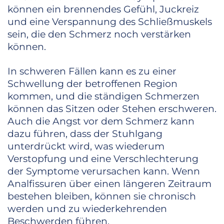
können ein brennendes Gefühl, Juckreiz
und eine Verspannung des Schließmuskels
sein, die den Schmerz noch verstärken
können.
In schweren Fällen kann es zu einer
Schwellung der betroffenen Region
kommen, und die ständigen Schmerzen
können das Sitzen oder Stehen erschweren.
Auch die Angst vor dem Schmerz kann
dazu führen, dass der Stuhlgang
unterdrückt wird, was wiederum
Verstopfung und eine Verschlechterung
der Symptome verursachen kann. Wenn
Analfissuren über einen längeren Zeitraum
bestehen bleiben, können sie chronisch
werden und zu wiederkehrenden
Beschwerden führen.