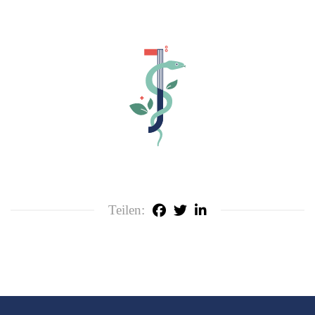
Teilen: