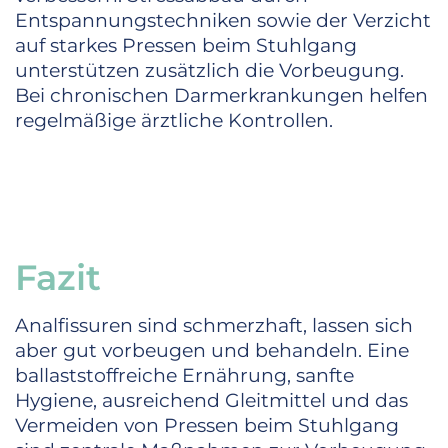
Entspannungstechniken sowie der Verzicht
auf starkes Pressen beim Stuhlgang
unterstützen zusätzlich die Vorbeugung.
Bei chronischen Darmerkrankungen helfen
regelmäßige ärztliche Kontrollen.
Fazit
Analfissuren sind schmerzhaft, lassen sich
aber gut vorbeugen und behandeln. Eine
ballaststoffreiche Ernährung, sanfte
Hygiene, ausreichend Gleitmittel und das
Vermeiden von Pressen beim Stuhlgang