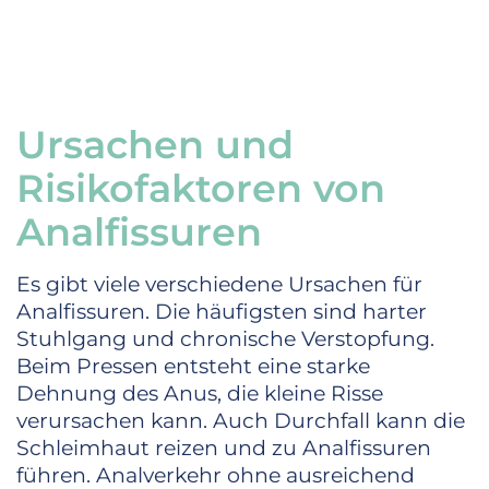
Ursachen und
Risikofaktoren von
Analfissuren
Es gibt viele verschiedene Ursachen für
Analfissuren. Die häufigsten sind harter
Stuhlgang und chronische Verstopfung.
Beim Pressen entsteht eine starke
Dehnung des Anus, die kleine Risse
verursachen kann. Auch Durchfall kann die
Schleimhaut reizen und zu Analfissuren
führen. Analverkehr ohne ausreichend