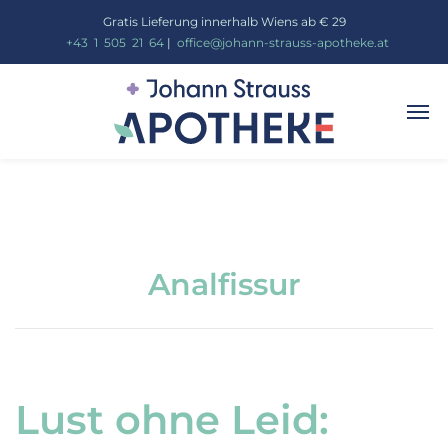
Gratis Lieferung innerhalb Wiens ab € 29
_
+43
_
1
_
505
_
21
_
64
|
_
office@johann-strauss-apotheke.at
Analfissur
Lust ohne Leid: