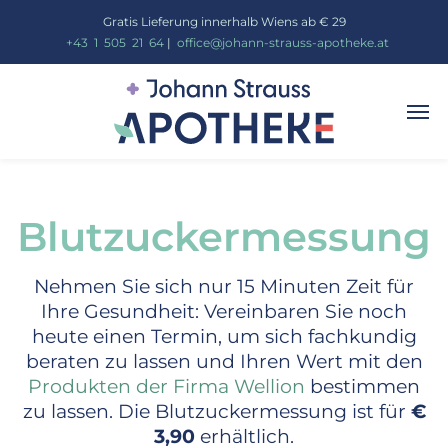
Gratis Lieferung innerhalb Wiens ab € 29
_
+43
_
1
_
505
_
21
_
64
|
_
office@johann-strauss-apotheke.at
Blutzuckermessung
Nehmen Sie sich nur 15 Minuten Zeit für
Ihre Gesundheit: Vereinbaren Sie noch
heute einen Termin, um sich fachkundig
beraten zu lassen und Ihren Wert mit den
Produkten der Firma Wellion
bestimmen
zu lassen. Die Blutzuckermessung ist für
€
3,90
erhältlich.