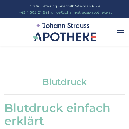
Gratis Lieferung innerhalb Wiens ab € 29
_
+43
_
1
_
505
_
21
_
64
|
_
office@johann-strauss-apotheke.at
Blutdruck
Blutdruck einfach
erklärt