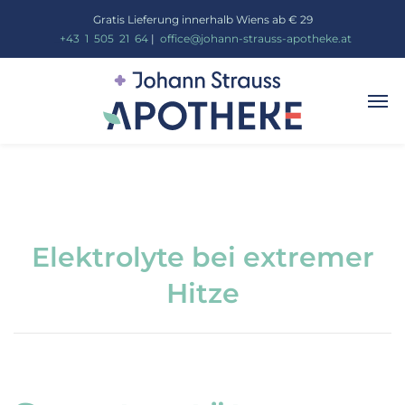
Gratis Lieferung innerhalb Wiens ab € 29
_
+43
_
1
_
505
_
21
_
64
|
_
office@johann-strauss-apotheke.at
Elektrolyte bei extremer
Hitze