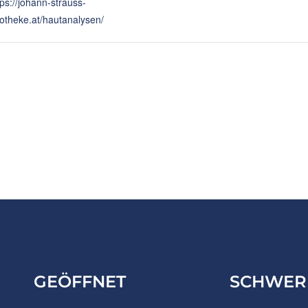
tps://johann-strauss-
otheke.at/hautanalysen/
GEÖFFNET
SCHWER