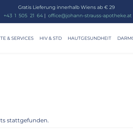
Gratis Lieferung innerhalb Wiens ab € 29
_
+43
_
1
_
505
_
21
_
64
|
_
office@johann-strauss-apotheke.at
E & SERVICES
HIV & STD
HAUTGESUNDHEIT
DARM
ts stattgefunden.