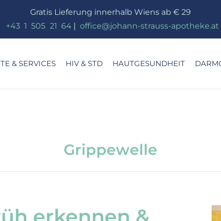
Gratis Lieferung innerhalb Wiens ab € 29
_
+43
_
1
_
505
_
21
_
64
|
_
office@johann-strauss-apotheke.at
E & SERVICES
HIV & STD
HAUTGESUNDHEIT
DARM
Grippewelle
rüh erkennen &