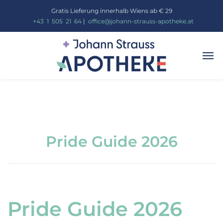
Gratis Lieferung innerhalb Wiens ab € 29
_
+43
_
1
_
505
_
21
_
64
|
_
office@johann-strauss-apotheke.at
Pride Guide 2026
Pride Guide 2026