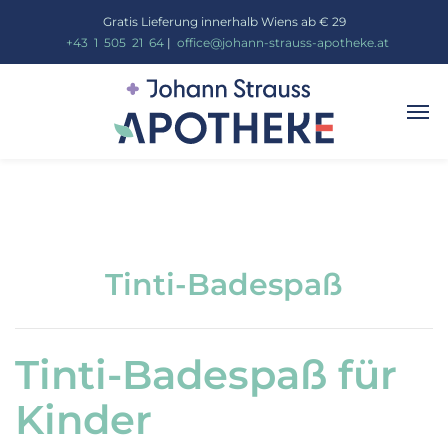
Gratis Lieferung innerhalb Wiens ab € 29
_
+43
_
1
_
505
_
21
_
64
|
_
office@johann-strauss-apotheke.at
Tinti-Badespaß
Tinti-Badespaß für
Kinder