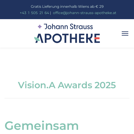
Gratis Lieferung innerhalb Wiens ab € 29
_
+43
_
1
_
505
_
21
_
64
|
_
office@johann-strauss-apotheke.at
Vision.A Awards 2025
Gemeinsam