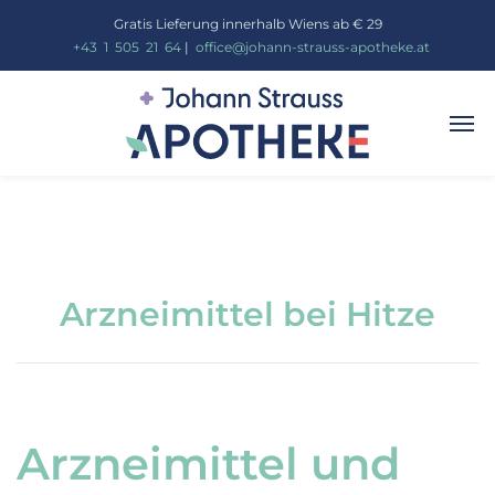
Gratis Lieferung innerhalb Wiens ab € 29
_
+43
_
1
_
505
_
21
_
64
|
_
office@johann-strauss-apotheke.at
Arzneimittel bei Hitze
Arzneimittel und